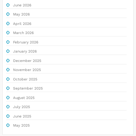
June 2026
May 2026
April 2026
March 2026
February 2026
January 2026
December 2025
November 2025
October 2025
September 2025
August 2025
July 2025
June 2025
May 2025