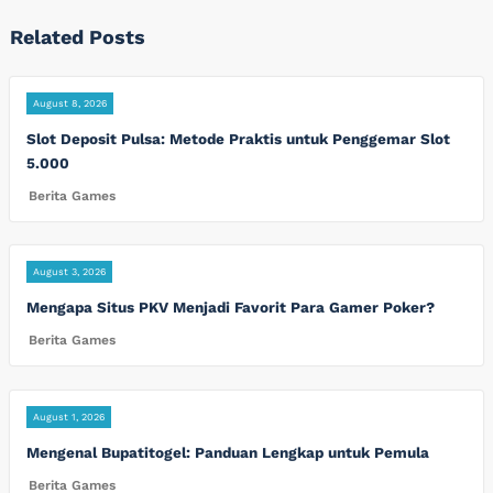
Related Posts
August 8, 2026
Slot Deposit Pulsa: Metode Praktis untuk Penggemar Slot
5.000
Berita Games
August 3, 2026
Mengapa Situs PKV Menjadi Favorit Para Gamer Poker?
Berita Games
August 1, 2026
Mengenal Bupatitogel: Panduan Lengkap untuk Pemula
Berita Games