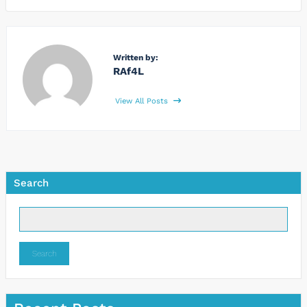
Written by:
RAf4L
View All Posts
Search
Search