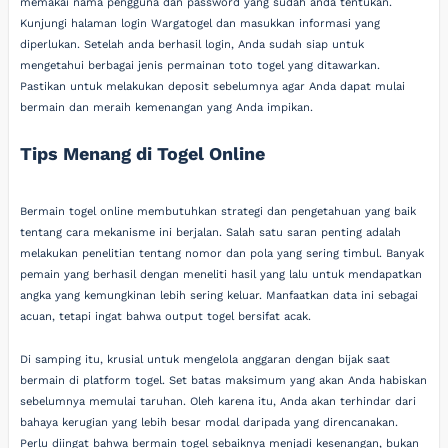
memakai nama pengguna dan password yang sudah anda tentukan.
Kunjungi halaman login Wargatogel dan masukkan informasi yang
diperlukan. Setelah anda berhasil login, Anda sudah siap untuk
mengetahui berbagai jenis permainan toto togel yang ditawarkan.
Pastikan untuk melakukan deposit sebelumnya agar Anda dapat mulai
bermain dan meraih kemenangan yang Anda impikan.
Tips Menang di Togel Online
Bermain togel online membutuhkan strategi dan pengetahuan yang baik
tentang cara mekanisme ini berjalan. Salah satu saran penting adalah
melakukan penelitian tentang nomor dan pola yang sering timbul. Banyak
pemain yang berhasil dengan meneliti hasil yang lalu untuk mendapatkan
angka yang kemungkinan lebih sering keluar. Manfaatkan data ini sebagai
acuan, tetapi ingat bahwa output togel bersifat acak.
Di samping itu, krusial untuk mengelola anggaran dengan bijak saat
bermain di platform togel. Set batas maksimum yang akan Anda habiskan
sebelumnya memulai taruhan. Oleh karena itu, Anda akan terhindar dari
bahaya kerugian yang lebih besar modal daripada yang direncanakan.
Perlu diingat bahwa bermain togel sebaiknya menjadi kesenangan, bukan