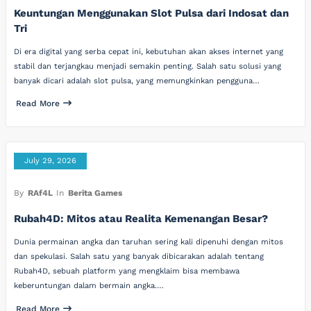
Keuntungan Menggunakan Slot Pulsa dari Indosat dan
Tri
Di era digital yang serba cepat ini, kebutuhan akan akses internet yang
stabil dan terjangkau menjadi semakin penting. Salah satu solusi yang
banyak dicari adalah slot pulsa, yang memungkinkan pengguna…
Read More
July 29, 2026
By
RAf4L
In
Berita Games
Rubah4D: Mitos atau Realita Kemenangan Besar?
Dunia permainan angka dan taruhan sering kali dipenuhi dengan mitos
dan spekulasi. Salah satu yang banyak dibicarakan adalah tentang
Rubah4D, sebuah platform yang mengklaim bisa membawa
keberuntungan dalam bermain angka.…
Read More