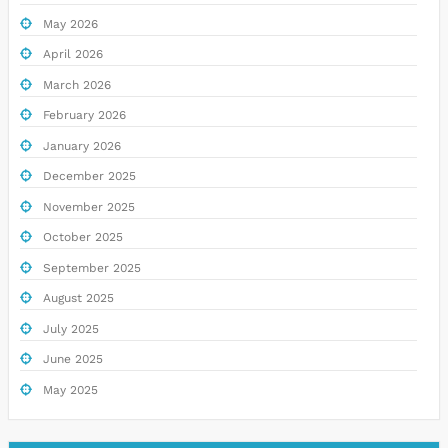
May 2026
April 2026
March 2026
February 2026
January 2026
December 2025
November 2025
October 2025
September 2025
August 2025
July 2025
June 2025
May 2025