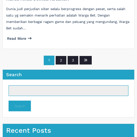
Dunia judi perjudian siber selalu berprogress dengan pesat, serta salah
satu yg semakin menarik perhatian adalah Warga Bet. Dengan
memberikan berbagai ragam game dan peluang yang mengundang, Warga
Bet sudah…
Read More
Posts
1
2
3
pagination
Search
Search
Recent Posts