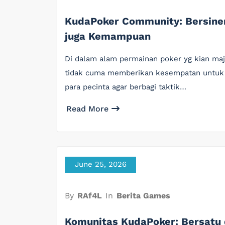
KudaPoker Community: Bersiner
juga Kemampuan
Di dalam alam permainan poker yg kian ma
tidak cuma memberikan kesempatan untuk 
para pecinta agar berbagi taktik…
Read More
June 25, 2026
By
RAf4L
In
Berita Games
Komunitas KudaPoker: Bersatu 