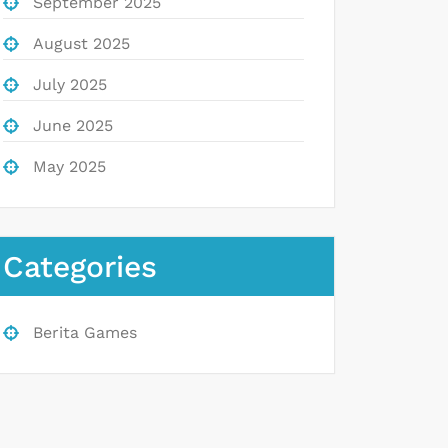
September 2025
August 2025
July 2025
June 2025
May 2025
Categories
Berita Games