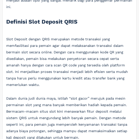
menjadi adalah opsi yang sangat menarik bagi para penggemar permainan
ini.
Definisi Slot Deposit QRIS
Slot Deposit dengan QRIS merupakan metode transaksi yang
memfasilitasi para pemain agar dapat melaksanakan transaksi dalam
bermain slot secara online. Dengan cara menggunakan kode QR yang
disediakan, pemain bisa melakukan penyetoran secara cepat serta
amanah hanya dengan cara scan QR code yang tersedia oleh platform
slot. Ini menjadikan proses transaksi menjadi lebih efisien serta mudah
tanpa harus perlu menggunakan kartu kredit atau transfer bank yang
memerlukan waktu.
Dalam dunia judi dunia maya, istilah “slot gacor” merujuk pada mesin
permainan slot yang mana banyak memberikan hadiah kepada pemain.
Bermacam-macam situs slot kini menawarkan fitur deposit melalui
sistem QRIS untuk mengundang lebih banyak pemain. Dengan metode
seperti ini, para pemain juga memperoleh kenyamanan transaksi tanpa
adanya biaya potongan, sehingga mampu dapat memaksimalkan setiap
kali deposit yang dilakukan untuk bermain.