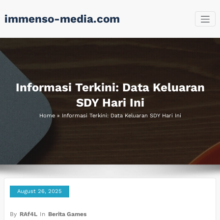
Skip
immenso-media.com
to
content
Informasi Terkini: Data Keluaran
SDY Hari Ini
Home
»
Informasi Terkini: Data Keluaran SDY Hari Ini
August 26, 2025
By
RAf4L
In
Berita Games