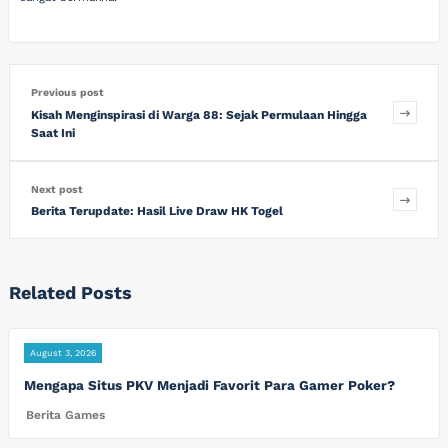
Previous post
Kisah Menginspirasi di Warga 88: Sejak Permulaan Hingga
Saat Ini
Next post
Berita Terupdate: Hasil Live Draw HK Togel
Related Posts
August 3, 2026
Mengapa Situs PKV Menjadi Favorit Para Gamer Poker?
Berita Games