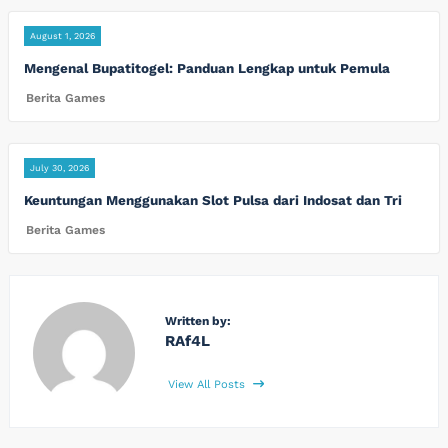
August 1, 2026
Mengenal Bupatitogel: Panduan Lengkap untuk Pemula
Berita Games
July 30, 2026
Keuntungan Menggunakan Slot Pulsa dari Indosat dan Tri
Berita Games
Written by:
RAf4L
View All Posts