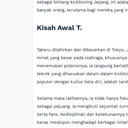
sebagai bintang kickboxing Jepang. Ini adala
banyak orang, terutama bagi mereka yang ing
Kisah Awal T.
Takeru dilahirkan dan dibesarkan di Tokyo,
minat yang besar pada olahraga, khususnya 
menemukan potensinya, ia langsung berlatih
teknik yang diharuskan dalam dalam kickbox
populer dengan kultur bela diri, adalah la
Selama masa latihannya, ia tidak hanya fok
sebagai pejuang. Ia mengikuti sejumlah tur
serta fans. Kedisiplinan dan ketekunannya t
keras meskipun menghadapi berbagai rintan