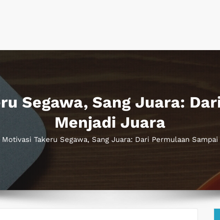
eru Segawa, Sang Juara: Da
Menjadi Juara
 Motivasi Takeru Segawa, Sang Juara: Dari Permulaan Sampai