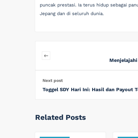
puncak prestasi. Ia terus hidup sebagai pa
Jepang dan di seluruh dunia.
Menjelajahi
Next post
Toggel SDY Hari Ini: Hasil dan Payout T
Related Posts