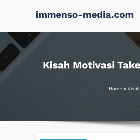
Skip
immenso-media.com
to
content
Kisah Motivasi Tak
Home
»
Kisah