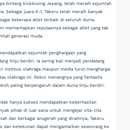
pa bintang kickboxing Jepang, telah meraih sejumlah
a. Sebagai juara K-1, Takeru telah meraih banyak
gai beberapa atlet terbaik di seluruh dunia.
in memantapkan reputasinya sebagai atlet yang tak
jumlah generasi muda.
ah mendapatkan sejumlah penghargaan yang
ng tinju berdiri. Ia sering kali menjadi pendatang
ari institusi olahraga maupun media turut menghargai
s olahraga ini. Rekor menangnya yang fantastis
koh paling berpengaruh dalam dunia tinju berdiri.
tidak hanya sukses mendapatkan keberhasilan
anyak pihak di luar sana untuk mengejar cita-cita
lah dan berbagai anugerah yang diraihnya, Takeru
ras dan ketekunan dapat mengantarkan seseorang ke