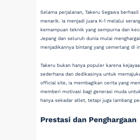
Selama perjalanan, Takeru Segawa berhasil
menarik. Ia menjadi juara K-1 melalui sera
kemampuan teknik yang sempurna dan kece
Jepang dan seluruh dunia mulai mengharg
menjadikannya bintang yang cemerlang di ind
Takeru bukan hanya populer karena kejayaan
sederhana dan dedikasinya untuk memajuka
official site, ia membagikan cerita yang me
memberi motivasi bagi generasi muda untu
hanya sekadar atlet, tetapi juga lambang pe
Prestasi dan Penghargaan