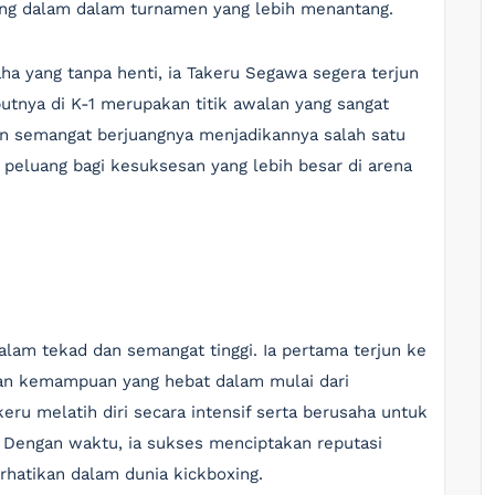
ng dalam dalam turnamen yang lebih menantang.
yang tanpa henti, ia Takeru Segawa segera terjun
butnya di K-1 merupakan titik awalan yang sangat
n semangat berjuangnya menjadikannya salah satu
 peluang bagi kesuksesan yang lebih besar di arena
lam tekad dan semangat tinggi. Ia pertama terjun ke
kan kemampuan yang hebat dalam mulai dari
eru melatih diri secara intensif serta berusaha untuk
. Dengan waktu, ia sukses menciptakan reputasi
erhatikan dalam dunia kickboxing.