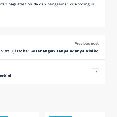
nutan bagi atlet muda dan penggemar kickboxing di
Previous post
 Slot Uji Coba: Kesenangan Tanpa adanya Risiko
erkini