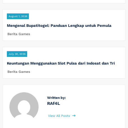
August 1, 2026
Mengenal Bupatitogel: Panduan Lengkap untuk Pemula
Berita Games
July 30, 2026
Keuntungan Menggunakan Slot Pulsa dari Indosat dan Tri
Berita Games
Written by:
RAf4L
View All Posts