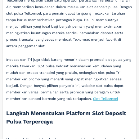
Telkomsel merupakan salah satu operator perusahaan terbesar di Tanah
Air, memberikan kemudahan dalam melakukan slot deposit pulsa. Dengan
slot pulsa Telkomsel, para pemain dapat langsung melakukan taruhan
tanpa harus memperhatikan potongan biaya. Hal ini membuatnya
menjadi pilihan yang ideal bagi banyak pemain yang memaksimalkan
meningkatkan keuntungan mereka sendiri. Kemudahan deposit serta
proses transaksi yang cepat membuat Telkomsel menjadi favorit di
antara penggemar slot.
Indosat dan Tri juga tidak kurang menarik dalam promosi slot pulsa yang
mereka tawarkan. Slot pulsa Indosat menawarkan kemudahan yang
mudah dan proses transaksi yang praktis, sedangkan slot pulsa Tri
memberikan promo yang menarik yang dapat meningkatkan sensasi
berjudi. Dengan banyak pilihan penyedia ini, website slot pulsa dapat
memberikan variasi permainan serta promosi yang beragam untuk
memberikan sensasi bermain yang tak terlupakan.
Slot Telkomsel
Langkah Menentukan Platform Slot Deposit
Pulsa Terpercaya