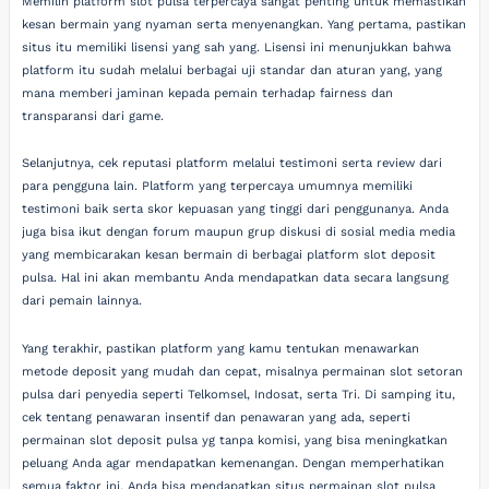
Memilih platform slot pulsa terpercaya sangat penting untuk memastikan
kesan bermain yang nyaman serta menyenangkan. Yang pertama, pastikan
situs itu memiliki lisensi yang sah yang. Lisensi ini menunjukkan bahwa
platform itu sudah melalui berbagai uji standar dan aturan yang, yang
mana memberi jaminan kepada pemain terhadap fairness dan
transparansi dari game.
Selanjutnya, cek reputasi platform melalui testimoni serta review dari
para pengguna lain. Platform yang terpercaya umumnya memiliki
testimoni baik serta skor kepuasan yang tinggi dari penggunanya. Anda
juga bisa ikut dengan forum maupun grup diskusi di sosial media media
yang membicarakan kesan bermain di berbagai platform slot deposit
pulsa. Hal ini akan membantu Anda mendapatkan data secara langsung
dari pemain lainnya.
Yang terakhir, pastikan platform yang kamu tentukan menawarkan
metode deposit yang mudah dan cepat, misalnya permainan slot setoran
pulsa dari penyedia seperti Telkomsel, Indosat, serta Tri. Di samping itu,
cek tentang penawaran insentif dan penawaran yang ada, seperti
permainan slot deposit pulsa yg tanpa komisi, yang bisa meningkatkan
peluang Anda agar mendapatkan kemenangan. Dengan memperhatikan
semua faktor ini, Anda bisa mendapatkan situs permainan slot pulsa