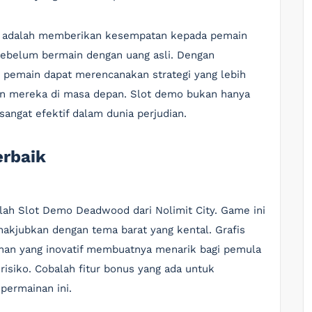
mo adalah memberikan kesempatan kepada pemain
sebelum bermain dengan uang asli. Dengan
 pemain dapat merencanakan strategi yang lebih
n mereka di masa depan. Slot demo bukan hanya
sangat efektif dalam dunia perjudian.
rbaik
alah Slot Demo Deadwood dari Nolimit City. Game ini
kjubkan dengan tema barat yang kental. Grafis
inan yang inovatif membuatnya menarik bagi pemula
risiko. Cobalah fitur bonus yang ada untuk
ermainan ini.