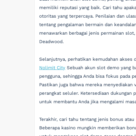
memiliki reputasi yang baik. Cari tahu apaka
otoritas yang terpercaya. Penilaian dan ul
tentang pengalaman bermain dan keandalan 
menawarkan berbagai jenis permainan slot, 
Deadwood.
Selanjutnya, perhatikan kemudahan akses d
Nolimit City
Sebuah akun slot demo yang ba
pengguna, sehingga Anda bisa fokus pada p
Pastikan juga bahwa mereka menyediakan ve
perangkat seluler. Ketersediaan dukungan p
untuk membantu Anda jika mengalami masa
Terakhir, cari tahu tentang jenis bonus at
Beberapa kasino mungkin memberikan bonu