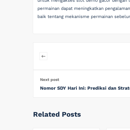
untuk mengakses slot demo gacor dengan leb
permainan dapat meningkatkan pengalama
baik tentang mekanisme permainan sebelum
Next post
Nomor SDY Hari Ini: Prediksi dan Strat
Related Posts