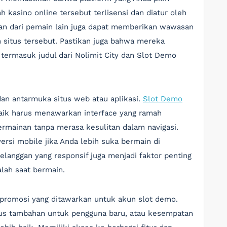
h kasino online tersebut terlisensi dan diatur oleh
asan dari pemain lain juga dapat memberikan wawasan
situs tersebut. Pastikan juga bahwa mereka
termasuk judul dari Nolimit City dan Slot Demo
an antarmuka situs web atau aplikasi.
Slot Demo
ik harus menawarkan interface yang ramah
ermainan tanpa merasa kesulitan dalam navigasi.
rsi mobile jika Anda lebih suka bermain di
elanggan yang responsif juga menjadi faktor penting
lah saat bermain.
au promosi yang ditawarkan untuk akun slot demo.
s tambahan untuk pengguna baru, atau kesempatan