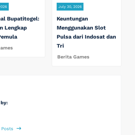
2026
July 30, 2026
l Bupatitogel:
Keuntungan
n Lengkap
Menggunakan Slot
Pemula
Pulsa dari Indosat dan
Tri
Games
Berita Games
 by:
l Posts