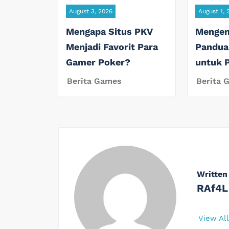
August 3, 2026
August 1, 
Mengapa Situs PKV
Mengena
Menjadi Favorit Para
Pandua
Gamer Poker?
untuk 
Berita Games
Berita 
Written
RAf4L
View Al