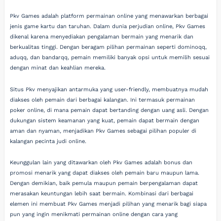
Pkv Games adalah platform permainan online yang menawarkan berbagai
jenis game kartu dan taruhan. Dalam dunia perjudian online, Pkv Games
dikenal karena menyediakan pengalaman bermain yang menarik dan
berkualitas tinggi. Dengan beragam pilihan permainan seperti dominoqq,
aduqq, dan bandarqq, pemain memiliki banyak opsi untuk memilih sesuai
dengan minat dan keahlian mereka.
Situs Pkv menyajikan antarmuka yang user-friendly, membuatnya mudah
diakses oleh pemain dari berbagai kalangan. Ini termasuk permainan
poker online, di mana pemain dapat bertanding dengan uang asli. Dengan
dukungan sistem keamanan yang kuat, pemain dapat bermain dengan
aman dan nyaman, menjadikan Pkv Games sebagai pilihan populer di
kalangan pecinta judi online.
Keunggulan lain yang ditawarkan oleh Pkv Games adalah bonus dan
promosi menarik yang dapat diakses oleh pemain baru maupun lama.
Dengan demikian, baik pemula maupun pemain berpengalaman dapat
merasakan keuntungan lebih saat bermain. Kombinasi dari berbagai
elemen ini membuat Pkv Games menjadi pilihan yang menarik bagi siapa
pun yang ingin menikmati permainan online dengan cara yang