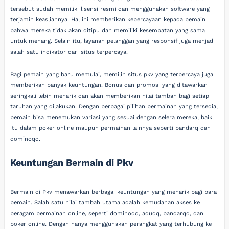
tersebut sudah memiliki lisensi resmi dan menggunakan software yang
terjamin keasliannya. Hal ini memberikan kepercayaan kepada pemain
bahwa mereka tidak akan ditipu dan memiliki kesempatan yang sama
untuk menang. Selain itu, layanan pelanggan yang responsif juga menjadi
salah satu indikator dari situs terpercaya.
Bagi pemain yang baru memulai, memilih situs pkv yang terpercaya juga
memberikan banyak keuntungan. Bonus dan promosi yang ditawarkan
seringkali lebih menarik dan akan memberikan nilai tambah bagi setiap
taruhan yang dilakukan. Dengan berbagai pilihan permainan yang tersedia,
pemain bisa menemukan variasi yang sesuai dengan selera mereka, baik
itu dalam poker online maupun permainan lainnya seperti bandarq dan
dominoqq.
Keuntungan Bermain di Pkv
Bermain di Pkv menawarkan berbagai keuntungan yang menarik bagi para
pemain. Salah satu nilai tambah utama adalah kemudahan akses ke
beragam permainan online, seperti dominoqq, aduqq, bandarqq, dan
poker online. Dengan hanya menggunakan perangkat yang terhubung ke