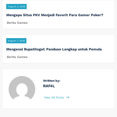
August 3, 2026
Mengapa Situs PKV Menjadi Favorit Para Gamer Poker?
Berita Games
August 1, 2026
Mengenal Bupatitogel: Panduan Lengkap untuk Pemula
Berita Games
Written by:
RAf4L
View All Posts