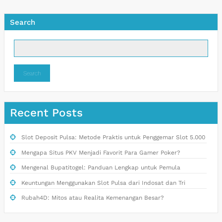
Search
Search
Recent Posts
Slot Deposit Pulsa: Metode Praktis untuk Penggemar Slot 5.000
Mengapa Situs PKV Menjadi Favorit Para Gamer Poker?
Mengenal Bupatitogel: Panduan Lengkap untuk Pemula
Keuntungan Menggunakan Slot Pulsa dari Indosat dan Tri
Rubah4D: Mitos atau Realita Kemenangan Besar?