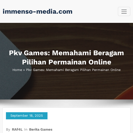
Skip
immenso-media.com
to
content
Pkv Games: Memahami Beragam
Pilihan Permainan Online
Home
»
Pkv Games: Memahami Beragam Pilihan Permainan Online
September 18, 2025
By
RAf4L
In
Berita Games