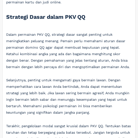
permainan kartu dan judi online.
Strategi Dasar dalam PKV QQ
Dalam permainan PKV QQ, strategi dasar sangat penting untuk
meningkatkan peluang menang. Pemain perlu memahami aturan dasar
permainan domino QQ agar dapat membuat keputusan yang tepat.
Ketahui kombinasi angka yang ada dan bagaimana menghitung skor
dengan benar. Dengan pemahaman yang jelas tentang aturan, Anda bisa
bermain dengan lebih percaya diri dan mengoptimalkan permainan Anda.
Selanjutnya, penting untuk mengamati gaya bermain lawan. Dengan
memperhatikan cara lawan Anda bertindak, Anda dapat menentukan
strategi yang lebih baik. Jika lawan sering bermain agresif, Anda mungkin
ingin bermain lebih sabar dan menunggu kesempatan yang tepat untuk
bertaruh. Memahami psikologi permainan ini bisa memberikan
keuntungan yang signifikan dalam jangka panjang.
Terakhir, pengelolaan modal sangat krusial dalam PKV QQ. Tentukan batas
taruhan dan tetap berpegang pada batas tersebut. Jangan tergoda untuk