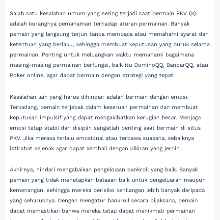
Salah satu kesalahan umum yang sering terjadi saat bermain PKV QQ
adalah kurangnya pemahaman terhadap aturan permainan. Banyak
pemain yang langsung terjun tanpa membaca atau memahami syarat dan
ketentuan yang berlaku, sehingga membuat keputusan yang buruk selama
permainan. Penting untuk meluangkan waktu memahami bagaimana
masing-masing permainan berfungsi, baik itu DominoQQ, BandarQQ, atau
Poker online, agar dapat bermain dengan strategi yang tepat.
Kesalahan lain yang harus dihindari adalah bermain dengan emosi.
Terkadang, pemain terjebak dalam keseruan permainan dan membuat
keputusan impulsif yang dapat mengakibatkan kerugian besar. Menjaga
emosi tetap stabil dan disiplin sangatlah penting saat bermain di situs
PKV. Jika merasa terlalu emosional atau terbawa suasana, sebaiknya
istirahat sejenak agar dapat kembali dengan pikiran yang jernih.
Akhirnya, hindari mengabaikan pengelolaan bankroll yang baik. Banyak
pemain yang tidak menetapkan batasan baik untuk pengeluaran maupun
kemenangan, sehingga mereka berisiko kehilangan lebih banyak daripada
yang seharusnya. Dengan mengatur bankroll secara bijaksana, pemain
dapat memastikan bahwa mereka tetap dapat menikmati permainan