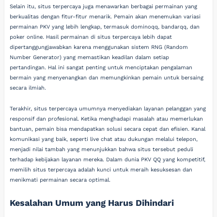
Selain itu, situs terpercaya juga menawarkan berbagai permainan yang
berkualitas dengan fitur-fitur menarik. Pemain akan menemukan variasi
permainan PKV yang lebih lengkap, termasuk dominoqq, bandarqq, dan
poker online. Hasil permainan di situs terpercaya lebih dapat
dipertanggungjawabkan karena menggunakan sistem RNG (Random
Number Generator) yang memastikan keadilan dalam setiap
pertandingan. Hal ini sangat penting untuk menciptakan pengalaman
bermain yang menyenangkan dan memungkinkan pemain untuk bersaing
secara ilmiah.
Terakhir, situs terpercaya umumnya menyediakan layanan pelanggan yang
responsif dan profesional. Ketika menghadapi masalah atau memerlukan
bantuan, pemain bisa mendapatkan solusi secara cepat dan efisien. Kanal
komunikasi yang baik, seperti live chat atau dukungan melalui telepon,
menjadi nilai tambah yang menunjukkan bahwa situs tersebut peduli
terhadap kebijakan layanan mereka. Dalam dunia PKV QQ yang kompetitif,
memilih situs terpercaya adalah kunci untuk meraih kesuksesan dan
menikmati permainan secara optimal.
Kesalahan Umum yang Harus Dihindari