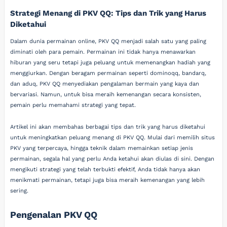
Strategi Menang di PKV QQ: Tips dan Trik yang Harus
Diketahui
Dalam dunia permainan online, PKV QQ menjadi salah satu yang paling
diminati oleh para pemain. Permainan ini tidak hanya menawarkan
hiburan yang seru tetapi juga peluang untuk memenangkan hadiah yang
menggiurkan. Dengan beragam permainan seperti dominoqq, bandarq,
dan aduq, PKV QQ menyediakan pengalaman bermain yang kaya dan
bervariasi. Namun, untuk bisa meraih kemenangan secara konsisten,
pemain perlu memahami strategi yang tepat.
Artikel ini akan membahas berbagai tips dan trik yang harus diketahui
untuk meningkatkan peluang menang di PKV QQ. Mulai dari memilih situs
PKV yang terpercaya, hingga teknik dalam memainkan setiap jenis
permainan, segala hal yang perlu Anda ketahui akan diulas di sini. Dengan
mengikuti strategi yang telah terbukti efektif, Anda tidak hanya akan
menikmati permainan, tetapi juga bisa meraih kemenangan yang lebih
sering.
Pengenalan PKV QQ