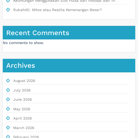
Keuntungan Menggunakan Slot Pulsa dari Indosat dan Tri
Rubah4D: Mitos atau Realita Kemenangan Besar?
Recent Comments
No comments to show.
Archives
August 2026
July 2026
June 2026
May 2026
April 2026
March 2026
February 2026