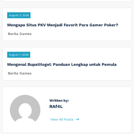
August 3, 2026
Mengapa Situs PKV Menjadi Favorit Para Gamer Poker?
Berita Games
August 1, 2026
Mengenal Bupatitogel: Panduan Lengkap untuk Pemula
Berita Games
Written by:
RAf4L
View All Posts