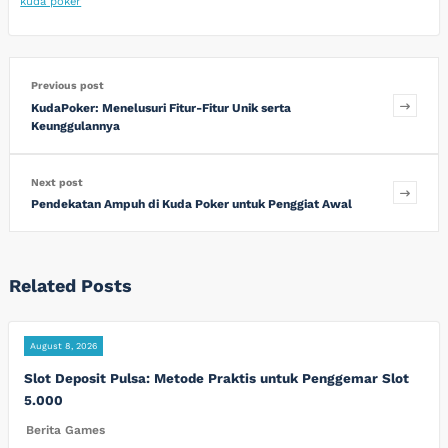
kuda poker
Previous post
KudaPoker: Menelusuri Fitur-Fitur Unik serta
Keunggulannya
Next post
Pendekatan Ampuh di Kuda Poker untuk Penggiat Awal
Related Posts
August 8, 2026
Slot Deposit Pulsa: Metode Praktis untuk Penggemar Slot
5.000
Berita Games