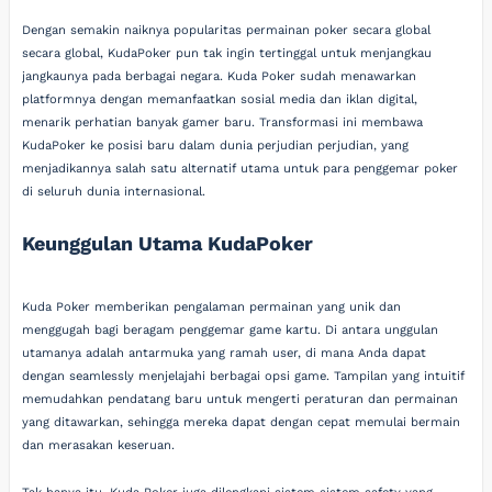
Dengan semakin naiknya popularitas permainan poker secara global
secara global, KudaPoker pun tak ingin tertinggal untuk menjangkau
jangkaunya pada berbagai negara. Kuda Poker sudah menawarkan
platformnya dengan memanfaatkan sosial media dan iklan digital,
menarik perhatian banyak gamer baru. Transformasi ini membawa
KudaPoker ke posisi baru dalam dunia perjudian perjudian, yang
menjadikannya salah satu alternatif utama untuk para penggemar poker
di seluruh dunia internasional.
Keunggulan Utama KudaPoker
Kuda Poker memberikan pengalaman permainan yang unik dan
menggugah bagi beragam penggemar game kartu. Di antara unggulan
utamanya adalah antarmuka yang ramah user, di mana Anda dapat
dengan seamlessly menjelajahi berbagai opsi game. Tampilan yang intuitif
memudahkan pendatang baru untuk mengerti peraturan dan permainan
yang ditawarkan, sehingga mereka dapat dengan cepat memulai bermain
dan merasakan keseruan.