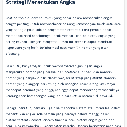
Strategi Menentukan Angka
Saat bermain di dewi4d, taktik yang benar dalam menentukan angka
sangat penting untuk memperbesar peluang kemenangan. Salah satu cara
yang sering dipakai adalah pengamatan statistik. Para pemain dapat
memeriksa hasil sebelumnya untuk mencari-cari pola atau angka yang
sering muncul. Dengan mengetahui tren ini, pemain dapat membuat
keputusan yang lebih terinformasi saat memilih nomor yang akan
dipasang.
Selain itu, hanya wajar untuk memperhatikan gabungan angka.
Menyatukan nomor yang berasal dari preferensi pribadi dan nomor-
nomor yang banyak dipilih dapat menjadi strategi yang efektif. Nomor-
nomor yang dianggap beruntung oleh sebagian besar orang umumnya
mendapat peminat yang tinggi, sehingga dapat mendorong terbentuknya
kemungkinan kemenangan yang lebih baik ketika bermain di dewi 4d.
Sebagai penutup, pemain juga bisa mencoba sistem atau formulasi dalam
menentukan angka. Ada pemain yang percaya bahwa menggunakan
sistem tertentu seperti sistem finansial atau sistem angka genap dan
ganjil bisa memperbaiki kesempatan mereka. Dengan berpegang pada cara