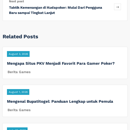
Next post
Taktik Kemenangan di Kudapoker: Mulai Dari Pengguna
Baru sampai Tingkat Lanjut
Related Posts
August 3, 2026
Mengapa Situs PKV Menjadi Favorit Para Gamer Poker?
Berita Games
August 1, 2026
Mengenal Bupatitogel: Panduan Lengkap untuk Pemula
Berita Games