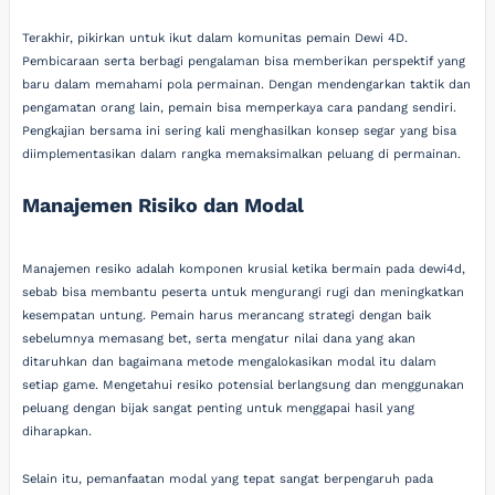
Terakhir, pikirkan untuk ikut dalam komunitas pemain Dewi 4D.
Pembicaraan serta berbagi pengalaman bisa memberikan perspektif yang
baru dalam memahami pola permainan. Dengan mendengarkan taktik dan
pengamatan orang lain, pemain bisa memperkaya cara pandang sendiri.
Pengkajian bersama ini sering kali menghasilkan konsep segar yang bisa
diimplementasikan dalam rangka memaksimalkan peluang di permainan.
Manajemen Risiko dan Modal
Manajemen resiko adalah komponen krusial ketika bermain pada dewi4d,
sebab bisa membantu peserta untuk mengurangi rugi dan meningkatkan
kesempatan untung. Pemain harus merancang strategi dengan baik
sebelumnya memasang bet, serta mengatur nilai dana yang akan
ditaruhkan dan bagaimana metode mengalokasikan modal itu dalam
setiap game. Mengetahui resiko potensial berlangsung dan menggunakan
peluang dengan bijak sangat penting untuk menggapai hasil yang
diharapkan.
Selain itu, pemanfaatan modal yang tepat sangat berpengaruh pada