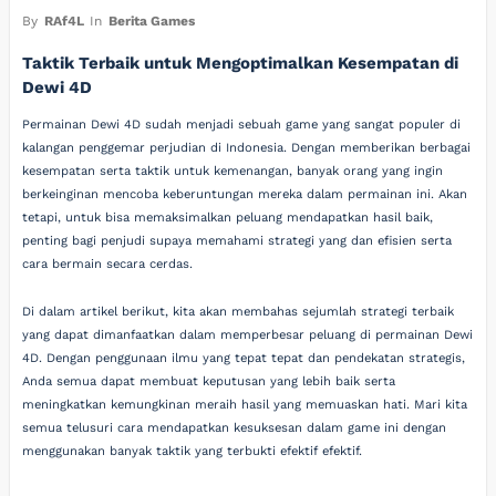
By
RAf4L
In
Berita Games
Taktik Terbaik untuk Mengoptimalkan Kesempatan di
Dewi 4D
Permainan Dewi 4D sudah menjadi sebuah game yang sangat populer di
kalangan penggemar perjudian di Indonesia. Dengan memberikan berbagai
kesempatan serta taktik untuk kemenangan, banyak orang yang ingin
berkeinginan mencoba keberuntungan mereka dalam permainan ini. Akan
tetapi, untuk bisa memaksimalkan peluang mendapatkan hasil baik,
penting bagi penjudi supaya memahami strategi yang dan efisien serta
cara bermain secara cerdas.
Di dalam artikel berikut, kita akan membahas sejumlah strategi terbaik
yang dapat dimanfaatkan dalam memperbesar peluang di permainan Dewi
4D. Dengan penggunaan ilmu yang tepat tepat dan pendekatan strategis,
Anda semua dapat membuat keputusan yang lebih baik serta
meningkatkan kemungkinan meraih hasil yang memuaskan hati. Mari kita
semua telusuri cara mendapatkan kesuksesan dalam game ini dengan
menggunakan banyak taktik yang terbukti efektif efektif.