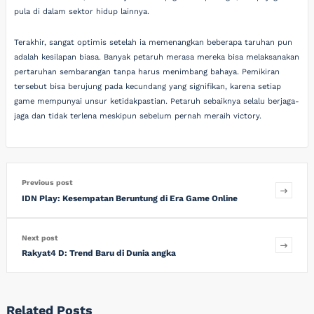
pula di dalam sektor hidup lainnya.
Terakhir, sangat optimis setelah ia memenangkan beberapa taruhan pun
adalah kesilapan biasa. Banyak petaruh merasa mereka bisa melaksanakan
pertaruhan sembarangan tanpa harus menimbang bahaya. Pemikiran
tersebut bisa berujung pada kecundang yang signifikan, karena setiap
game mempunyai unsur ketidakpastian. Petaruh sebaiknya selalu berjaga-
jaga dan tidak terlena meskipun sebelum pernah meraih victory.
Previous post
IDN Play: Kesempatan Beruntung di Era Game Online
Next post
Rakyat4 D: Trend Baru di Dunia angka
Related Posts