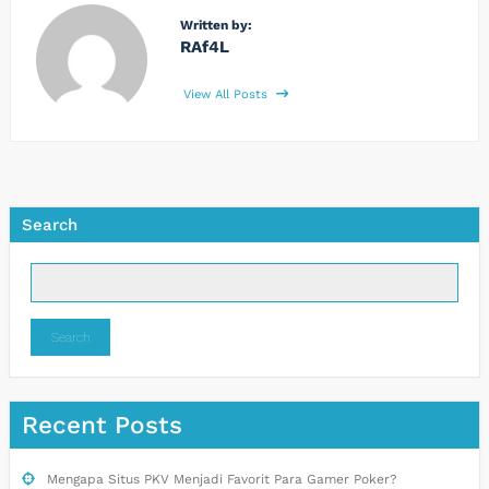
Written by:
RAf4L
View All Posts
Search
Search
Recent Posts
Mengapa Situs PKV Menjadi Favorit Para Gamer Poker?