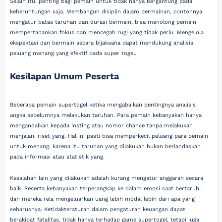
Selain itu, penting bagi pemain untuk tidak hanya bergantung pada
keberuntungan saja. Membangun disiplin dalam permainan, contohnya
mengatur batas taruhan dan durasi bermain, bisa menolong pemain
mempertahankan fokus dan mencegah rugi yang tidak perlu. Mengelola
ekspektasi dan bermain secara bijaksana dapat mendukung analisis
peluang menang yang efektif pada super togel.
Kesilapan Umum Peserta
Beberapa pemain supertogel ketika mengabaikan pentingnya analisis
angka sebelumnya melakukan taruhan. Para pemain kebanyakan hanya
mengandalkan kepada insting atau nomor chance tanpa melakukan
menjalani riset yang. Hal ini pasti bisa memperkecil peluang para pemain
untuk menang, karena itu taruhan yang dilakukan bukan berlandaskan
pada informasi atau statistik yang.
Kesalahan lain yang dilakukan adalah kurang mengatur anggaran secara
baik. Peserta kebanyakan terperangkap ke dalam emosi saat bertaruh,
dan mereka rela mengeluarkan uang lebih modal lebih dari apa yang
seharusnya. Ketidakteraturan dalam pengaturan keuangan dapat
berakibat fatalitas, tidak hanya terhadap game supertogel, tetapi juga