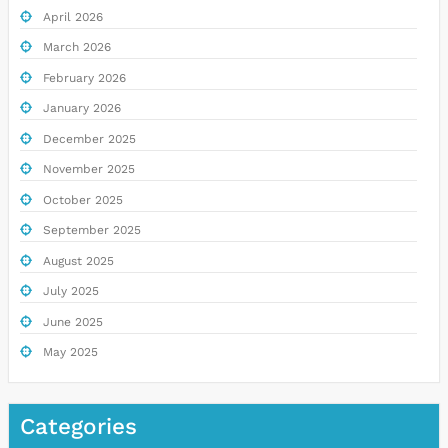
April 2026
March 2026
February 2026
January 2026
December 2025
November 2025
October 2025
September 2025
August 2025
July 2025
June 2025
May 2025
Categories