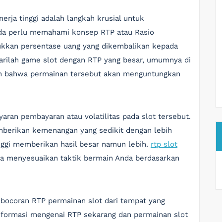
rja tinggi adalah langkah krusial untuk
da perlu memahami konsep RTP atau Rasio
kkan persentase uang yang dikembalikan kepada
arilah game slot dengan RTP yang besar, umumnya di
kan bahwa permainan tersebut akan menguntungkan
yaran pembayaran atau volatilitas pada slot tersebut.
emberikan kemenangan yang sedikit dengan lebih
inggi memberikan hasil besar namun lebih.
rtp slot
sa menyesuaikan taktik bermain Anda berdasarkan
 bocoran RTP permainan slot dari tempat yang
informasi mengenai RTP sekarang dan permainan slot