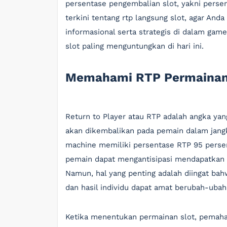
persentase pengembalian slot, yakni perse
terkini tentang rtp langsung slot, agar And
informasional serta strategis di dalam gam
slot paling menguntungkan di hari ini.
Memahami RTP Permainan
Return to Player atau RTP adalah angka ya
akan dikembalikan pada pemain dalam jangk
machine memiliki persentase RTP 95 persen, 
pemain dapat mengantisipasi mendapatkan 
Namun, hal yang penting adalah diingat bah
dan hasil individu dapat amat berubah-ubah
Ketika menentukan permainan slot, pemah