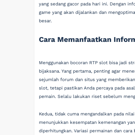
yang sedang gacor pada hari ini. Dengan in
game yang akan dijalankan dan mengoptim
besar.
Cara Memanfaatkan Inform
Menggunakan bocoran RTP slot bisa jadi st
bijaksana. Yang pertama, penting agar men
sejumlah forum dan situs yang memberikan
slot, tetapi pastikan Anda percaya pada asa
pemain. Selalu lakukan riset sebelum meng
Kedua, tidak cuma mengandalkan pada nilai
menunjukkan kesempatan kemenangan yang l
diperhitungkan. Variasi permainan dan cara 