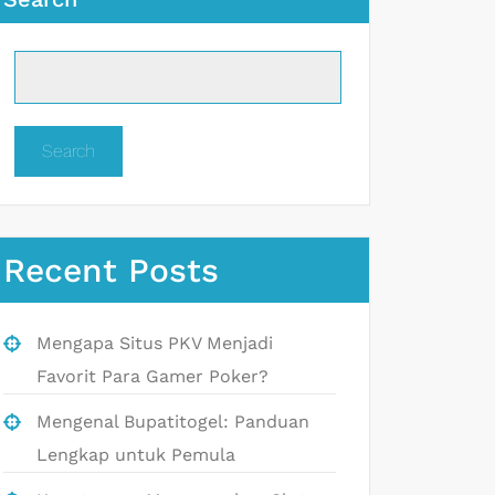
Search
Recent Posts
Mengapa Situs PKV Menjadi
Favorit Para Gamer Poker?
Mengenal Bupatitogel: Panduan
Lengkap untuk Pemula