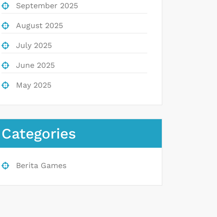
September 2025
August 2025
July 2025
June 2025
May 2025
Categories
Berita Games