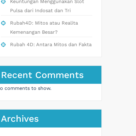
Keuntungan Menggunakan Slot
Pulsa dari Indosat dan Tri
Rubah4D: Mitos atau Realita
Kemenangan Besar?
Rubah 4D: Antara Mitos dan Fakta
Recent Comments
o comments to show.
Archives