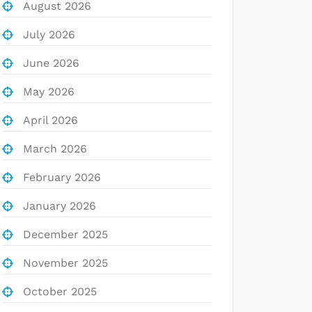
August 2026
July 2026
June 2026
May 2026
April 2026
March 2026
February 2026
January 2026
December 2025
November 2025
October 2025