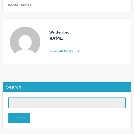
Berita Games
Written by:
RAf4L
View All Posts
Search
Search