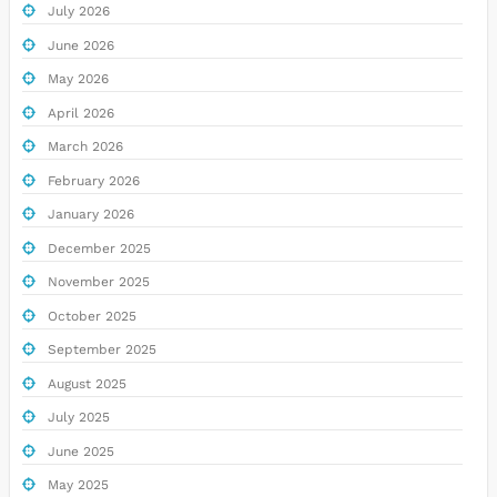
July 2026
June 2026
May 2026
April 2026
March 2026
February 2026
January 2026
December 2025
November 2025
October 2025
September 2025
August 2025
July 2025
June 2025
May 2025