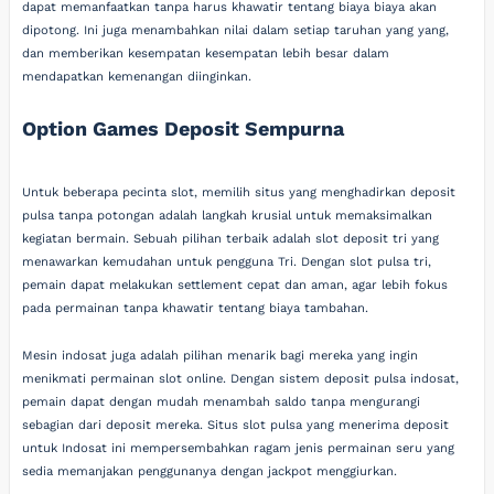
dapat memanfaatkan tanpa harus khawatir tentang biaya biaya akan
dipotong. Ini juga menambahkan nilai dalam setiap taruhan yang yang,
dan memberikan kesempatan kesempatan lebih besar dalam
mendapatkan kemenangan diinginkan.
Option Games Deposit Sempurna
Untuk beberapa pecinta slot, memilih situs yang menghadirkan deposit
pulsa tanpa potongan adalah langkah krusial untuk memaksimalkan
kegiatan bermain. Sebuah pilihan terbaik adalah slot deposit tri yang
menawarkan kemudahan untuk pengguna Tri. Dengan slot pulsa tri,
pemain dapat melakukan settlement cepat dan aman, agar lebih fokus
pada permainan tanpa khawatir tentang biaya tambahan.
Mesin indosat juga adalah pilihan menarik bagi mereka yang ingin
menikmati permainan slot online. Dengan sistem deposit pulsa indosat,
pemain dapat dengan mudah menambah saldo tanpa mengurangi
sebagian dari deposit mereka. Situs slot pulsa yang menerima deposit
untuk Indosat ini mempersembahkan ragam jenis permainan seru yang
sedia memanjakan penggunanya dengan jackpot menggiurkan.