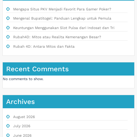
Mengapa Situs PKV Menjadi Favorit Para Gamer Poker?
Mengenal Bupatitogel: Panduan Lengkap untuk Pemula
Keuntungan Menggunakan Slot Pulsa dari Indosat dan Tri
Rubah4D: Mitos atau Realita Kemenangan Besar?
Rubah 4D: Antara Mitos dan Fakta
Recent Comments
No comments to show.
Archives
August 2026
July 2026
June 2026