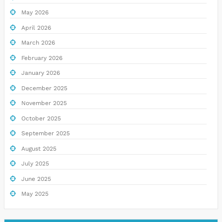
May 2026
April 2026
March 2026
February 2026
January 2026
December 2025
November 2025
October 2025
September 2025
August 2025
July 2025
June 2025
May 2025