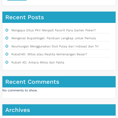
Recent Posts
Mengapa Situs PKV Menjadi Favorit Para Gamer Poker?
Mengenal Bupatitogel: Panduan Lengkap untuk Pemula
Keuntungan Menggunakan Slot Pulsa dari Indosat dan Tri
Rubah4D: Mitos atau Realita Kemenangan Besar?
Rubah 4D: Antara Mitos dan Fakta
Recent Comments
No comments to show.
Archives