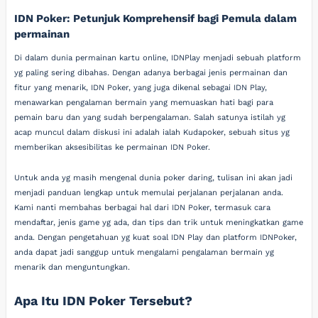
IDN Poker: Petunjuk Komprehensif bagi Pemula dalam
permainan
Di dalam dunia permainan kartu online, IDNPlay menjadi sebuah platform
yg paling sering dibahas. Dengan adanya berbagai jenis permainan dan
fitur yang menarik, IDN Poker, yang juga dikenal sebagai IDN Play,
menawarkan pengalaman bermain yang memuaskan hati bagi para
pemain baru dan yang sudah berpengalaman. Salah satunya istilah yg
acap muncul dalam diskusi ini adalah ialah Kudapoker, sebuah situs yg
memberikan aksesibilitas ke permainan IDN Poker.
Untuk anda yg masih mengenal dunia poker daring, tulisan ini akan jadi
menjadi panduan lengkap untuk memulai perjalanan perjalanan anda.
Kami nanti membahas berbagai hal dari IDN Poker, termasuk cara
mendaftar, jenis game yg ada, dan tips dan trik untuk meningkatkan game
anda. Dengan pengetahuan yg kuat soal IDN Play dan platform IDNPoker,
anda dapat jadi sanggup untuk mengalami pengalaman bermain yg
menarik dan menguntungkan.
Apa Itu IDN Poker Tersebut?