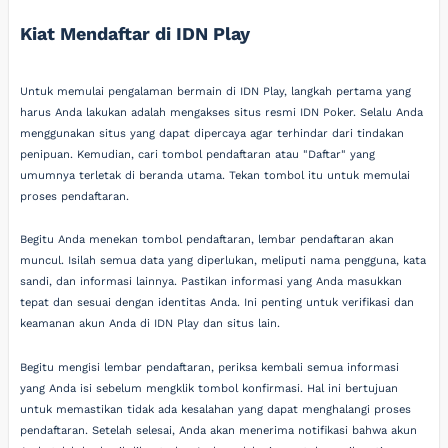
Kiat Mendaftar di IDN Play
Untuk memulai pengalaman bermain di IDN Play, langkah pertama yang
harus Anda lakukan adalah mengakses situs resmi IDN Poker. Selalu Anda
menggunakan situs yang dapat dipercaya agar terhindar dari tindakan
penipuan. Kemudian, cari tombol pendaftaran atau "Daftar" yang
umumnya terletak di beranda utama. Tekan tombol itu untuk memulai
proses pendaftaran.
Begitu Anda menekan tombol pendaftaran, lembar pendaftaran akan
muncul. Isilah semua data yang diperlukan, meliputi nama pengguna, kata
sandi, dan informasi lainnya. Pastikan informasi yang Anda masukkan
tepat dan sesuai dengan identitas Anda. Ini penting untuk verifikasi dan
keamanan akun Anda di IDN Play dan situs lain.
Begitu mengisi lembar pendaftaran, periksa kembali semua informasi
yang Anda isi sebelum mengklik tombol konfirmasi. Hal ini bertujuan
untuk memastikan tidak ada kesalahan yang dapat menghalangi proses
pendaftaran. Setelah selesai, Anda akan menerima notifikasi bahwa akun