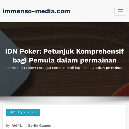
Skip
immenso-media.com
to
content
IDN Poker: Petunjuk Komprehensif
bagi Pemula dalam permainan
Home
»
IDN Poker: Petunjuk Komprehensif bagi Pemula dalam permainan
January 2, 2026
By
RAf4L
In
Berita Games