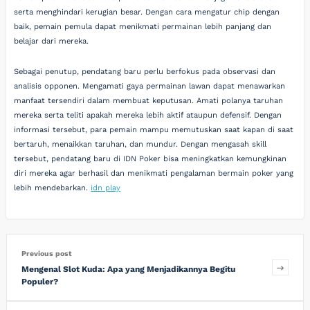
serta menghindari kerugian besar. Dengan cara mengatur chip dengan
baik, pemain pemula dapat menikmati permainan lebih panjang dan
belajar dari mereka.
Sebagai penutup, pendatang baru perlu berfokus pada observasi dan
analisis opponen. Mengamati gaya permainan lawan dapat menawarkan
manfaat tersendiri dalam membuat keputusan. Amati polanya taruhan
mereka serta teliti apakah mereka lebih aktif ataupun defensif. Dengan
informasi tersebut, para pemain mampu memutuskan saat kapan di saat
bertaruh, menaikkan taruhan, dan mundur. Dengan mengasah skill
tersebut, pendatang baru di IDN Poker bisa meningkatkan kemungkinan
diri mereka agar berhasil dan menikmati pengalaman bermain poker yang
lebih mendebarkan.
idn play
Previous post
Mengenal Slot Kuda: Apa yang Menjadikannya Begitu
Populer?