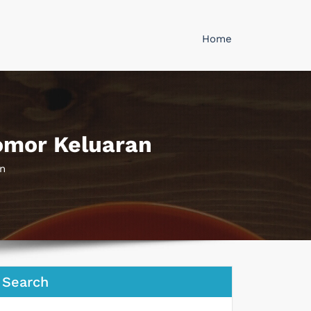
Home
omor Keluaran
an
Search