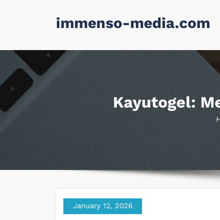
Skip
immenso-media.com
to
content
Kayutogel: M
January 12, 2026