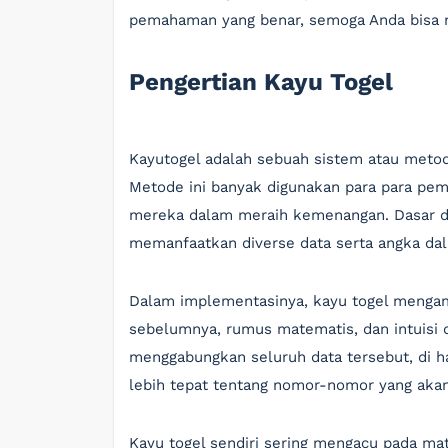
pemahaman yang benar, semoga Anda bisa m
Pengertian Kayu Togel
Kayutogel adalah sebuah sistem atau meto
Metode ini banyak digunakan para para pe
mereka dalam meraih kemenangan. Dasar d
memanfaatkan diverse data serta angka dal
Dalam implementasinya, kayu togel mengambi
sebelumnya, rumus matematis, dan intuisi
menggabungkan seluruh data tersebut, di 
lebih tepat tentang nomor-nomor yang akan
Kayu togel sendiri sering mengacu pada mat