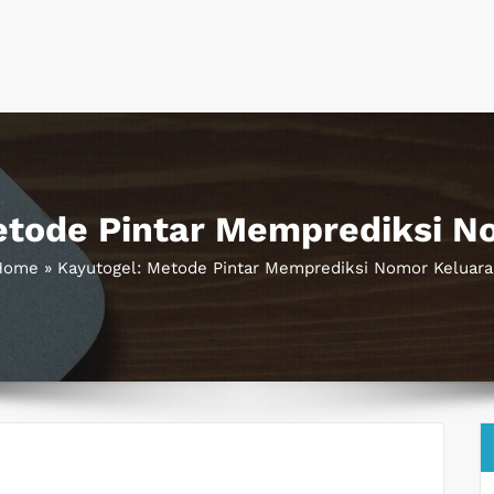
etode Pintar Memprediksi N
Home
»
Kayutogel: Metode Pintar Memprediksi Nomor Keluar