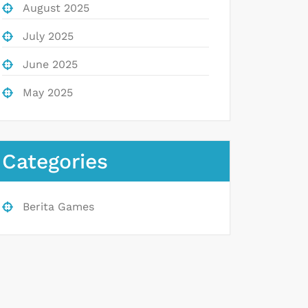
August 2025
July 2025
June 2025
May 2025
Categories
Berita Games