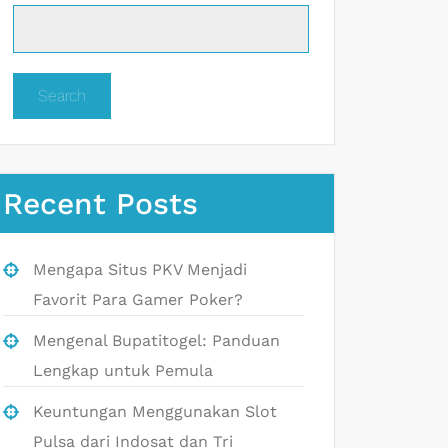
Search
Recent Posts
Mengapa Situs PKV Menjadi
Favorit Para Gamer Poker?
Mengenal Bupatitogel: Panduan
Lengkap untuk Pemula
Keuntungan Menggunakan Slot
Pulsa dari Indosat dan Tri