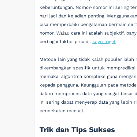
keberuntungan. Nomor-nomor ini sering ter
hari jadi dan kejadian penting. Menggunakan
bisa memperbaiki pengalaman bermain sert
nomor. Walau cara ini adalah subjektif, ba
berbagai faktor pribadi.
kayu togel
Metode lain yang tidak kalah populer iala
dikembangkan spesifik untuk memprediksi an
memakai algoritma kompleks guna mengana
kepada pengguna. Keunggulan pada metode 
dalam memproses data yang sangat besar 
ini sering dapat menyerap data yang lebih r
pendekatan manual.
Trik dan Tips Sukses