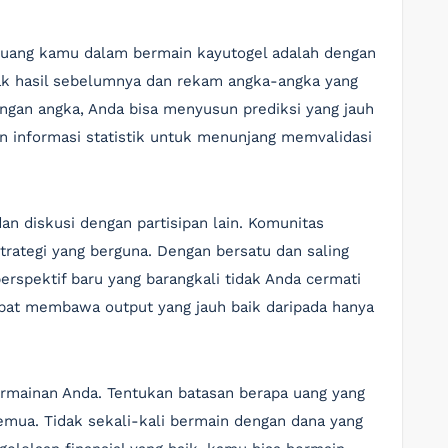
luang kamu dalam bermain kayutogel adalah dengan
rak hasil sebelumnya dan rekam angka-angka yang
ngan angka, Anda bisa menyusun prediksi yang jauh
kan informasi statistik untuk menunjang memvalidasi
dan diskusi dengan partisipan lain. Komunitas
trategi yang berguna. Dengan bersatu dan saling
rspektif baru yang barangkali tidak Anda cermati
dapat membawa output yang jauh baik daripada hanya
ermainan Anda. Tentukan batasan berapa uang yang
emua. Tidak sekali-kali bermain dengan dana yang