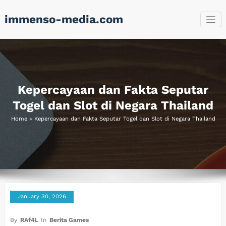
Skip
immenso-media.com
to
content
Kepercayaan dan Fakta Seputar
Togel dan Slot di Negara Thailand
Home
»
Kepercayaan dan Fakta Seputar Togel dan Slot di Negara Thailand
January 30, 2026
By
RAf4L
In
Berita Games