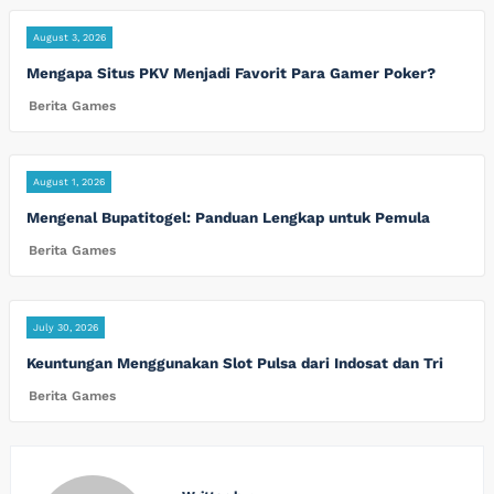
August 3, 2026
Mengapa Situs PKV Menjadi Favorit Para Gamer Poker?
Berita Games
August 1, 2026
Mengenal Bupatitogel: Panduan Lengkap untuk Pemula
Berita Games
July 30, 2026
Keuntungan Menggunakan Slot Pulsa dari Indosat dan Tri
Berita Games