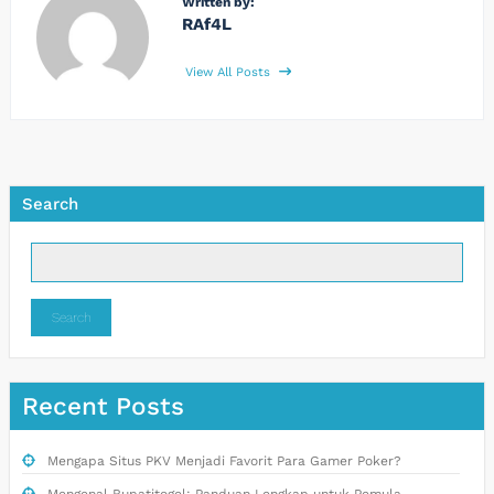
Written by:
RAf4L
View All Posts
Search
Search
Recent Posts
Mengapa Situs PKV Menjadi Favorit Para Gamer Poker?