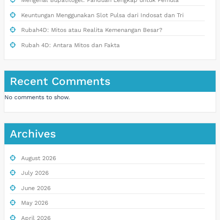
Mengenal Bupatitogel: Panduan Lengkap untuk Pemula
Keuntungan Menggunakan Slot Pulsa dari Indosat dan Tri
Rubah4D: Mitos atau Realita Kemenangan Besar?
Rubah 4D: Antara Mitos dan Fakta
Recent Comments
No comments to show.
Archives
August 2026
July 2026
June 2026
May 2026
April 2026