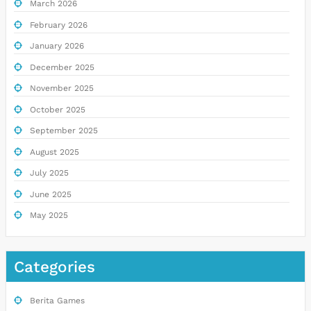
March 2026
February 2026
January 2026
December 2025
November 2025
October 2025
September 2025
August 2025
July 2025
June 2025
May 2025
Categories
Berita Games