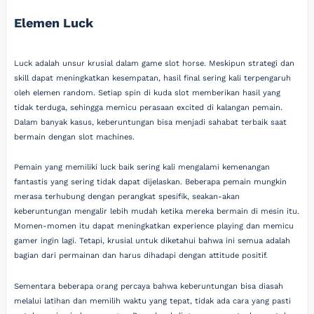
Elemen Luck
Luck adalah unsur krusial dalam game slot horse. Meskipun strategi dan
skill dapat meningkatkan kesempatan, hasil final sering kali terpengaruh
oleh elemen random. Setiap spin di kuda slot memberikan hasil yang
tidak terduga, sehingga memicu perasaan excited di kalangan pemain.
Dalam banyak kasus, keberuntungan bisa menjadi sahabat terbaik saat
bermain dengan slot machines.
Pemain yang memiliki luck baik sering kali mengalami kemenangan
fantastis yang sering tidak dapat dijelaskan. Beberapa pemain mungkin
merasa terhubung dengan perangkat spesifik, seakan-akan
keberuntungan mengalir lebih mudah ketika mereka bermain di mesin itu.
Momen-momen itu dapat meningkatkan experience playing dan memicu
gamer ingin lagi. Tetapi, krusial untuk diketahui bahwa ini semua adalah
bagian dari permainan dan harus dihadapi dengan attitude positif.
Sementara beberapa orang percaya bahwa keberuntungan bisa diasah
melalui latihan dan memilih waktu yang tepat, tidak ada cara yang pasti