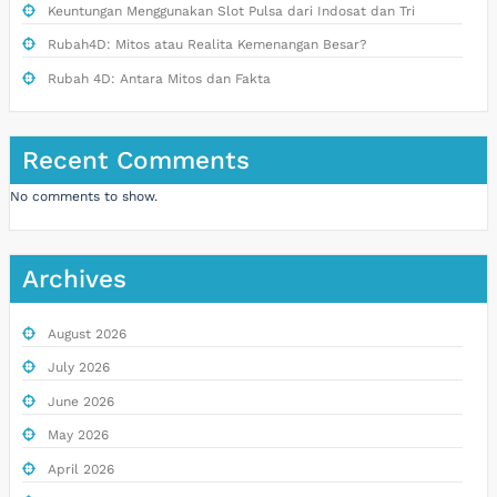
Keuntungan Menggunakan Slot Pulsa dari Indosat dan Tri
Rubah4D: Mitos atau Realita Kemenangan Besar?
Rubah 4D: Antara Mitos dan Fakta
Recent Comments
No comments to show.
Archives
August 2026
July 2026
June 2026
May 2026
April 2026