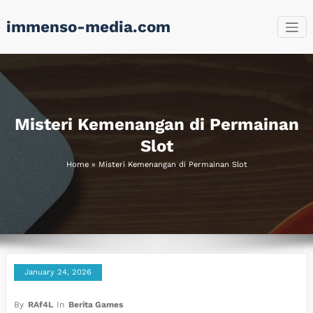
Skip
immenso-media.com
to
content
Misteri Kemenangan di Permainan
Slot
Home
»
Misteri Kemenangan di Permainan Slot
January 24, 2026
By
RAf4L
In
Berita Games