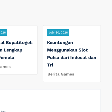
2026
July 30, 2026
l Bupatitogel:
Keuntungan
n Lengkap
Menggunakan Slot
Pemula
Pulsa dari Indosat dan
Tri
Games
Berita Games