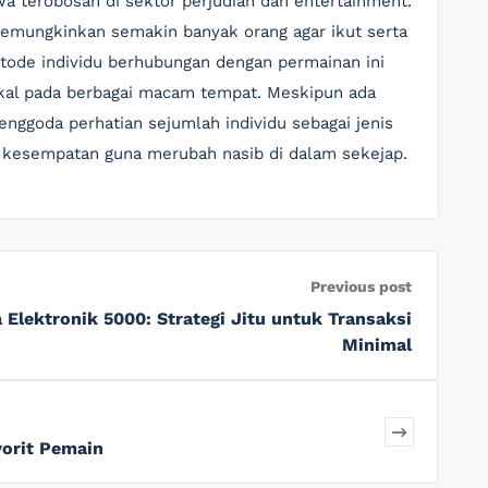
a terobosan di sektor perjudian dan entertainment.
memungkinkan semakin banyak orang agar ikut serta
tode individu berhubungan dengan permainan ini
okal pada berbagai macam tempat. Meskipun ada
enggoda perhatian sejumlah individu sebagai jenis
 kesempatan guna merubah nasib di dalam sekejap.
Previous post
 Elektronik 5000: Strategi Jitu untuk Transaksi
Minimal
vorit Pemain