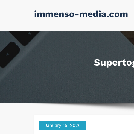
Skip
immenso-media.com
to
content
Superto
January 15, 2026