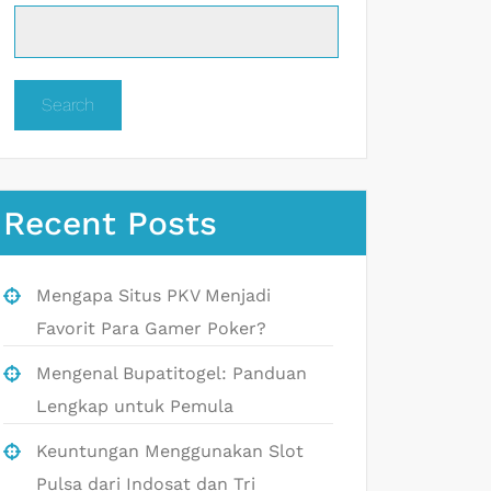
Search
Recent Posts
Mengapa Situs PKV Menjadi
Favorit Para Gamer Poker?
Mengenal Bupatitogel: Panduan
Lengkap untuk Pemula
Keuntungan Menggunakan Slot
Pulsa dari Indosat dan Tri