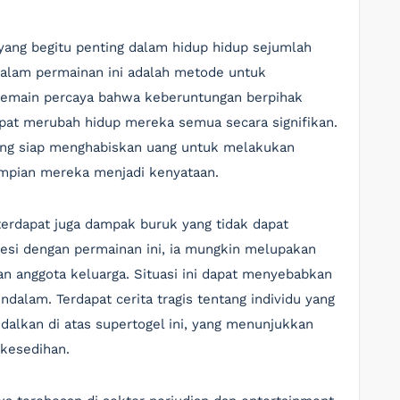
ng begitu penting dalam hidup hidup sejumlah
 dalam permainan ini adalah metode untuk
pemain percaya bahwa keberuntungan berpihak
apat merubah hidup mereka semua secara signifikan.
yang siap menghabiskan uang untuk melakukan
impian mereka menjadi kenyataan.
erdapat juga dampak buruk yang tidak dapat
sesi dengan permainan ini, ia mungkin melupakan
dan anggota keluarga. Situasi ini dapat menyebabkan
dalam. Terdapat cerita tragis tentang individu yang
ndalkan di atas supertogel ini, yang menunjukkan
 kesedihan.