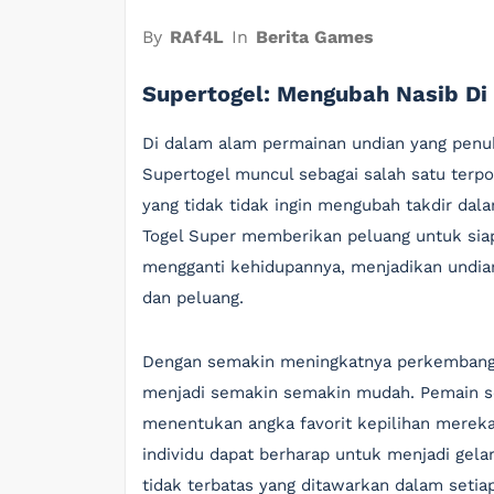
By
RAf4L
In
Berita Games
Supertogel: Mengubah Nasib Di
Di dalam alam permainan undian yang penu
Supertogel muncul sebagai salah satu terpo
yang tidak tidak ingin mengubah takdir d
Togel Super memberikan peluang untuk si
mengganti kehidupannya, menjadikan undia
dan peluang.
Dengan semakin meningkatnya perkembangan
menjadi semakin semakin mudah. Pemain s
menentukan angka favorit kepilihan mereka
individu dapat berharap untuk menjadi gela
tidak terbatas yang ditawarkan dalam setiap