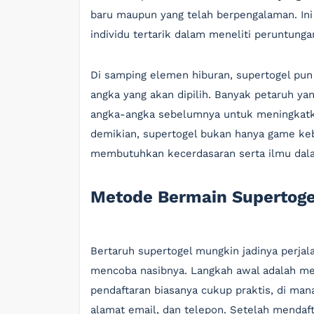
baru maupun yang telah berpengalaman. In
individu tertarik dalam meneliti peruntunga
Di samping elemen hiburan, supertogel pun
angka yang akan dipilih. Banyak petaruh ya
angka-angka sebelumnya untuk meningkatk
demikian, supertogel bukan hanya game ke
membutuhkan kecerdasaran serta ilmu dala
Metode Bermain Supertoge
Bertaruh supertogel mungkin jadinya perjal
mencoba nasibnya. Langkah awal adalah men
pendaftaran biasanya cukup praktis, di man
alamat email, dan telepon. Setelah mendaf