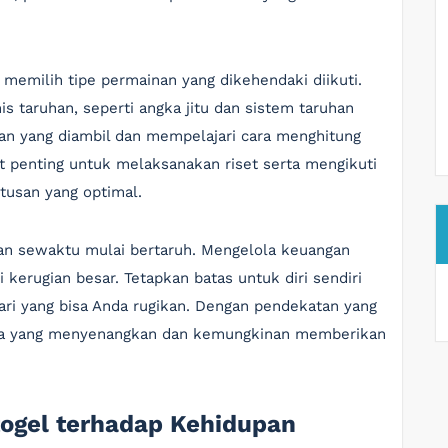
 memilih tipe permainan yang dikehendaki diikuti.
taruhan, seperti angka jitu dan sistem taruhan
an yang diambil dan mempelajari cara menghitung
t penting untuk melaksanakan riset serta mengikuti
tusan yang optimal.
an sewaktu mulai bertaruh. Mengelola keuangan
kerugian besar. Tetapkan batas untuk diri sendiri
ri yang bisa Anda rugikan. Dengan pendekatan yang
cara yang menyenangkan dan kemungkinan memberikan
ogel terhadap Kehidupan