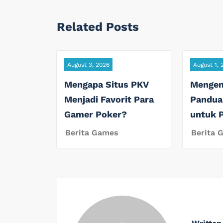
Related Posts
August 3, 2026
August 1, 
Mengapa Situs PKV
Mengena
Menjadi Favorit Para
Pandua
Gamer Poker?
untuk 
Berita Games
Berita 