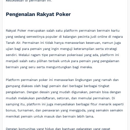
kesuksesan di permainan ini.
Pengenalan Rakyat Poker
Rakyat Poker merupakan salah satu platform permainan bermain kartu
yang sedang semestinya populer di kalangan pecinta judi online di negara
Tanah Air. Permainan ini tidak hanya menawarkan keseruan, namun juga
ujian bagi para pemain yang ingin menguji keterampilan serta strategi
sendiri. Melalui ragam tipe permainan pokerisasi yang ada, platform ini
menjadi salah satu pilihan terbaik untuk para pemain yang pengalaman
bermain yang seru serta menguntungkan bagi mereka.
Platform permainan poker ini menawarkan lingkungan yang ramah dan
gampang diakses oleh bagi pemain dari berbagai berbagai tingkat
pengalaman. Dengan desain yang mudah digunakan, pemain bisa dengan
mudah melakukan pendaftaran, setoran, dan memulai permainan. Di
samping itu, platform ini juga menyediakan berbagai fitur menarik seperti
bonus, turnamen, dan penawaran yang menggoda, yang semakin semakin
memikat pemain untuk masuk dan bermain lebih lama.
Dengan komunitas yang hidup dan bantuan pelanggan yang cepat