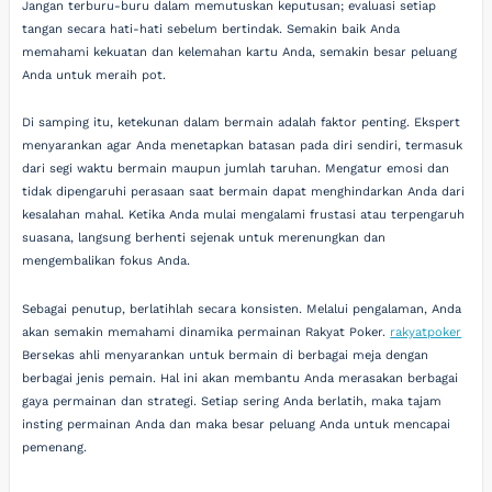
Jangan terburu-buru dalam memutuskan keputusan; evaluasi setiap
tangan secara hati-hati sebelum bertindak. Semakin baik Anda
memahami kekuatan dan kelemahan kartu Anda, semakin besar peluang
Anda untuk meraih pot.
Di samping itu, ketekunan dalam bermain adalah faktor penting. Ekspert
menyarankan agar Anda menetapkan batasan pada diri sendiri, termasuk
dari segi waktu bermain maupun jumlah taruhan. Mengatur emosi dan
tidak dipengaruhi perasaan saat bermain dapat menghindarkan Anda dari
kesalahan mahal. Ketika Anda mulai mengalami frustasi atau terpengaruh
suasana, langsung berhenti sejenak untuk merenungkan dan
mengembalikan fokus Anda.
Sebagai penutup, berlatihlah secara konsisten. Melalui pengalaman, Anda
akan semakin memahami dinamika permainan Rakyat Poker.
rakyatpoker
Bersekas ahli menyarankan untuk bermain di berbagai meja dengan
berbagai jenis pemain. Hal ini akan membantu Anda merasakan berbagai
gaya permainan dan strategi. Setiap sering Anda berlatih, maka tajam
insting permainan Anda dan maka besar peluang Anda untuk mencapai
pemenang.