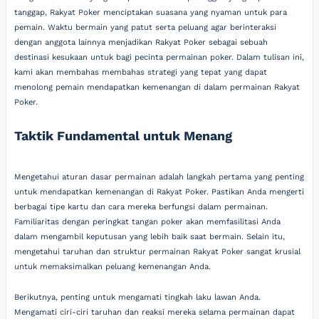
tanggap, Rakyat Poker menciptakan suasana yang nyaman untuk para
pemain. Waktu bermain yang patut serta peluang agar berinteraksi
dengan anggota lainnya menjadikan Rakyat Poker sebagai sebuah
destinasi kesukaan untuk bagi pecinta permainan poker. Dalam tulisan ini,
kami akan membahas membahas strategi yang tepat yang dapat
menolong pemain mendapatkan kemenangan di dalam permainan Rakyat
Poker.
Taktik Fundamental untuk Menang
Mengetahui aturan dasar permainan adalah langkah pertama yang penting
untuk mendapatkan kemenangan di Rakyat Poker. Pastikan Anda mengerti
berbagai tipe kartu dan cara mereka berfungsi dalam permainan.
Familiaritas dengan peringkat tangan poker akan memfasilitasi Anda
dalam mengambil keputusan yang lebih baik saat bermain. Selain itu,
mengetahui taruhan dan struktur permainan Rakyat Poker sangat krusial
untuk memaksimalkan peluang kemenangan Anda.
Berikutnya, penting untuk mengamati tingkah laku lawan Anda.
Mengamati ciri-ciri taruhan dan reaksi mereka selama permainan dapat