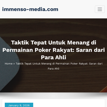
Skip
immenso-media.com
to
content
Taktik Tepat Untuk Menang di
Permainan Poker Rakyat: Saran dari
Para Ahli
Home
»
Taktik Tepat Untuk Menang di Permainan Poker Rakyat: Saran dari
Para Ahli
January 9, 2026