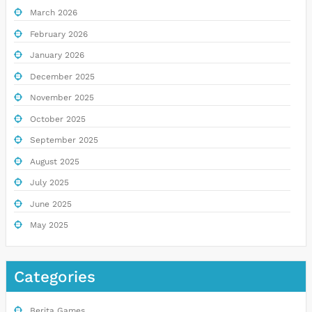
March 2026
February 2026
January 2026
December 2025
November 2025
October 2025
September 2025
August 2025
July 2025
June 2025
May 2025
Categories
Berita Games