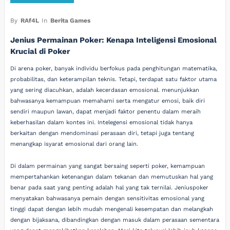
By
RAf4L
In
Berita Games
Jenius Permainan Poker: Kenapa Inteligensi Emosional
Krucial di Poker
Di arena poker, banyak individu berfokus pada penghitungan matematika,
probabilitas, dan keterampilan teknis. Tetapi, terdapat satu faktor utama
yang sering diacuhkan, adalah kecerdasan emosional. menunjukkan
bahwasanya kemampuan memahami serta mengatur emosi, baik diri
sendiri maupun lawan, dapat menjadi faktor penentu dalam meraih
keberhasilan dalam kontes ini. Intelegensi emosional tidak hanya
berkaitan dengan mendominasi perasaan diri, tetapi juga tentang
menangkap isyarat emosional dari orang lain.
Di dalam permainan yang sangat bersaing seperti poker, kemampuan
mempertahankan ketenangan dalam tekanan dan memutuskan hal yang
benar pada saat yang penting adalah hal yang tak ternilai. Jeniuspoker
menyatakan bahwasanya pemain dengan sensitivitas emosional yang
tinggi dapat dengan lebih mudah mengenali kesempatan dan melangkah
dengan bijaksana, dibandingkan dengan masuk dalam perasaan sementara