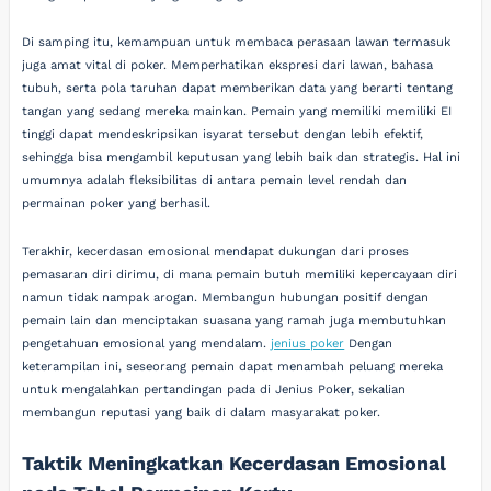
Di samping itu, kemampuan untuk membaca perasaan lawan termasuk
juga amat vital di poker. Memperhatikan ekspresi dari lawan, bahasa
tubuh, serta pola taruhan dapat memberikan data yang berarti tentang
tangan yang sedang mereka mainkan. Pemain yang memiliki memiliki EI
tinggi dapat mendeskripsikan isyarat tersebut dengan lebih efektif,
sehingga bisa mengambil keputusan yang lebih baik dan strategis. Hal ini
umumnya adalah fleksibilitas di antara pemain level rendah dan
permainan poker yang berhasil.
Terakhir, kecerdasan emosional mendapat dukungan dari proses
pemasaran diri dirimu, di mana pemain butuh memiliki kepercayaan diri
namun tidak nampak arogan. Membangun hubungan positif dengan
pemain lain dan menciptakan suasana yang ramah juga membutuhkan
pengetahuan emosional yang mendalam.
jenius poker
Dengan
keterampilan ini, seseorang pemain dapat menambah peluang mereka
untuk mengalahkan pertandingan pada di Jenius Poker, sekalian
membangun reputasi yang baik di dalam masyarakat poker.
Taktik Meningkatkan Kecerdasan Emosional