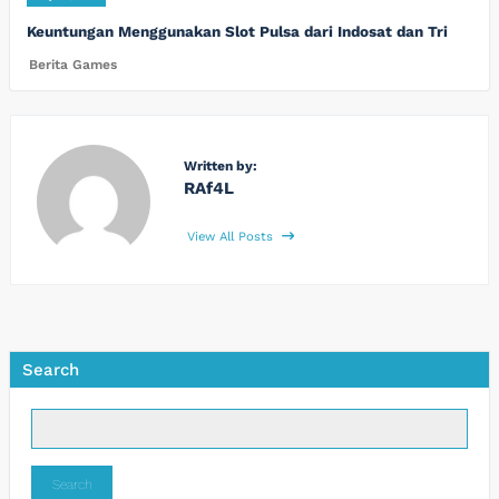
Keuntungan Menggunakan Slot Pulsa dari Indosat dan Tri
Berita Games
Written by:
RAf4L
View All Posts
Search
Search