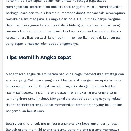
Terakhir, berpartisipasi dalam komunitas kudatogel juga dapat
meningkatkan keterampilan analitis para anggota. Melalui mendiskusikan
berbagai cara dan teknik bermain, member dapat menambah kemampuan
mereka dalam menganalisis angka dan pola. Hal ini tidak hanya berguna
dalam konteks game tetapi juga dalam bidang lain dari kehidupan yang
memerlukan kemampuan pengambilan keputusan berbasis data. Secara
keseluruhan, ikut serta di kelompok ini memberikan banyak keuntungan
yang dapat dirasakan oleh setiap anggotanya.
Tips Memilih Angka tepat
Menentukan angka dalam permainan kuda togel memerlukan strategi dan
analisis yang. Satu cara yang siginifikan adalah dengan mempelajari pola
angka yang muncul. Banyak pemain meyakini dengan memperhatikan
hasil-hasil sebelumnya, mereka dapat menemukan angka-angka yang
kemungkinan untuk keluar. Menganalisis statistik dan angka yang keluar
dalam periode tertentu dapat memberikan pemahaman yang baik dalam
pengambilan keputusan.
Selain, penting untuk menghitung angka-angka keberuntungan pribadi.
Banyak orang memiliki angka tertentu yang mereka percaya membawa