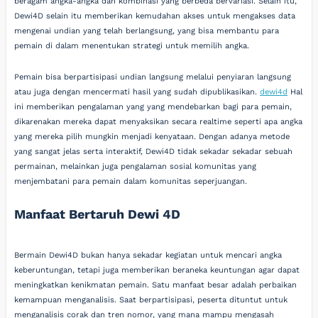
beragam angka-angka dan kombinasi yang berbeda bervariasi. Selain itu,
Dewi4D selain itu memberikan kemudahan akses untuk mengakses data
mengenai undian yang telah berlangsung, yang bisa membantu para
pemain di dalam menentukan strategi untuk memilih angka.
Pemain bisa berpartisipasi undian langsung melalui penyiaran langsung
atau juga dengan mencermati hasil yang sudah dipublikasikan.
dewi4d
Hal
ini memberikan pengalaman yang yang mendebarkan bagi para pemain,
dikarenakan mereka dapat menyaksikan secara realtime seperti apa angka
yang mereka pilih mungkin menjadi kenyataan. Dengan adanya metode
yang sangat jelas serta interaktif, Dewi4D tidak sekadar sekadar sebuah
permainan, melainkan juga pengalaman sosial komunitas yang
menjembatani para pemain dalam komunitas seperjuangan.
Manfaat Bertaruh Dewi 4D
Bermain Dewi4D bukan hanya sekadar kegiatan untuk mencari angka
keberuntungan, tetapi juga memberikan beraneka keuntungan agar dapat
meningkatkan kenikmatan pemain. Satu manfaat besar adalah perbaikan
kemampuan menganalisis. Saat berpartisipasi, peserta dituntut untuk
menganalisis corak dan tren nomor, yang mana mampu mengasah