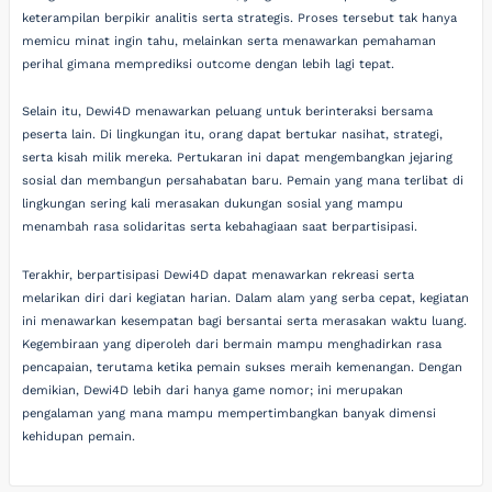
keterampilan berpikir analitis serta strategis. Proses tersebut tak hanya
memicu minat ingin tahu, melainkan serta menawarkan pemahaman
perihal gimana memprediksi outcome dengan lebih lagi tepat.
Selain itu, Dewi4D menawarkan peluang untuk berinteraksi bersama
peserta lain. Di lingkungan itu, orang dapat bertukar nasihat, strategi,
serta kisah milik mereka. Pertukaran ini dapat mengembangkan jejaring
sosial dan membangun persahabatan baru. Pemain yang mana terlibat di
lingkungan sering kali merasakan dukungan sosial yang mampu
menambah rasa solidaritas serta kebahagiaan saat berpartisipasi.
Terakhir, berpartisipasi Dewi4D dapat menawarkan rekreasi serta
melarikan diri dari kegiatan harian. Dalam alam yang serba cepat, kegiatan
ini menawarkan kesempatan bagi bersantai serta merasakan waktu luang.
Kegembiraan yang diperoleh dari bermain mampu menghadirkan rasa
pencapaian, terutama ketika pemain sukses meraih kemenangan. Dengan
demikian, Dewi4D lebih dari hanya game nomor; ini merupakan
pengalaman yang mana mampu mempertimbangkan banyak dimensi
kehidupan pemain.