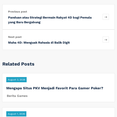
Previous post
Panduan atau Strategi Bermain Rakyat 4D bagi Pemula
yang Baru Bergabung
Next post
Maha 4D: Menguak Rahasia di Balik Digit
Related Posts
August 3, 2026
Mengapa Situs PKV Menjadi Favorit Para Gamer Poker?
Berita Games
August 1, 2026