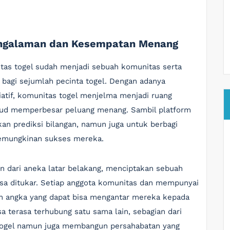
engalaman dan Kesempatan Menang
tas togel sudah menjadi sebuah komunitas serta
bagi sejumlah pecinta togel. Dengan adanya
atif, komunitas togel menjelma menjadi ruang
sud memperbesar peluang menang. Sambil platform
an prediksi bilangan, namun juga untuk berbagi
kemungkinan sukses mereka.
 dari aneka latar belakang, menciptakan sebuah
sa ditukar. Setiap anggota komunitas dan mempunyai
n angka yang dapat bisa mengantar mereka kepada
terasa terhubung satu sama lain, sebagian dari
togel namun juga membangun persahabatan yang