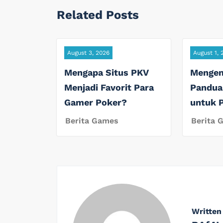
Related Posts
August 3, 2026
August 1, 
Mengapa Situs PKV
Mengena
Menjadi Favorit Para
Pandua
Gamer Poker?
untuk 
Berita Games
Berita 
Written