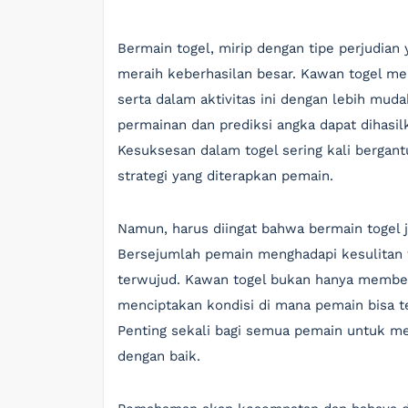
Bermain togel, mirip dengan tipe perjudian
meraih keberhasilan besar. Kawan togel me
serta dalam aktivitas ini dengan lebih muda
permainan dan prediksi angka dapat dihas
Kesuksesan dalam togel sering kali bergan
strategi yang diterapkan pemain.
Namun, harus diingat bahwa bermain togel j
Bersejumlah pemain menghadapi kesulitan f
terwujud. Kawan togel bukan hanya memberi
menciptakan kondisi di mana pemain bisa te
Penting sekali bagi semua pemain untuk m
dengan baik.