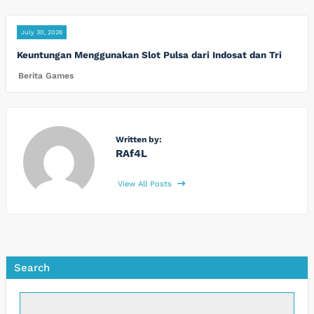
July 30, 2026
Keuntungan Menggunakan Slot Pulsa dari Indosat dan Tri
Berita Games
Written by:
RAf4L
View All Posts
Search