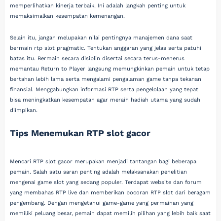
memperlihatkan kinerja terbaik. Ini adalah langkah penting untuk
memaksimalkan kesempatan kemenangan.
Selain itu, jangan melupakan nilai pentingnya manajemen dana saat
bermain rtp slot pragmatic. Tentukan anggaran yang jelas serta patuhi
batas itu. Bermain secara disiplin disertai secara terus-menerus
memantau Return to Player langsung memungkinkan pemain untuk tetap
bertahan lebih lama serta mengalami pengalaman game tanpa tekanan
finansial. Menggabungkan informasi RTP serta pengelolaan yang tepat
bisa meningkatkan kesempatan agar meraih hadiah utama yang sudah
diimpikan.
Tips Menemukan RTP slot gacor
Mencari RTP slot gacor merupakan menjadi tantangan bagi beberapa
pemain. Salah satu saran penting adalah melaksanakan penelitian
mengenai game slot yang sedang populer. Terdapat website dan forum
yang membahas RTP live dan memberikan bocoran RTP slot dari beragam
pengembang. Dengan mengetahui game-game yang permainan yang
memiliki peluang besar, pemain dapat memilih pilihan yang lebih baik saat