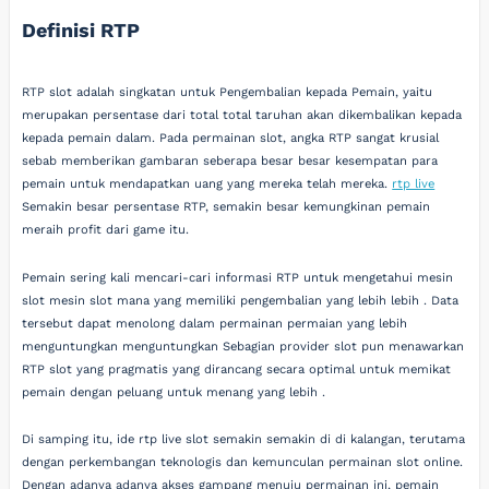
Definisi RTP
RTP slot adalah singkatan untuk Pengembalian kepada Pemain, yaitu
merupakan persentase dari total total taruhan akan dikembalikan kepada
kepada pemain dalam. Pada permainan slot, angka RTP sangat krusial
sebab memberikan gambaran seberapa besar besar kesempatan para
pemain untuk mendapatkan uang yang mereka telah mereka.
rtp live
Semakin besar persentase RTP, semakin besar kemungkinan pemain
meraih profit dari game itu.
Pemain sering kali mencari-cari informasi RTP untuk mengetahui mesin
slot mesin slot mana yang memiliki pengembalian yang lebih lebih . Data
tersebut dapat menolong dalam permainan permaian yang lebih
menguntungkan menguntungkan Sebagian provider slot pun menawarkan
RTP slot yang pragmatis yang dirancang secara optimal untuk memikat
pemain dengan peluang untuk menang yang lebih .
Di samping itu, ide rtp live slot semakin semakin di di kalangan, terutama
dengan perkembangan teknologis dan kemunculan permainan slot online.
Dengan adanya adanya akses gampang menuju permainan ini, pemain