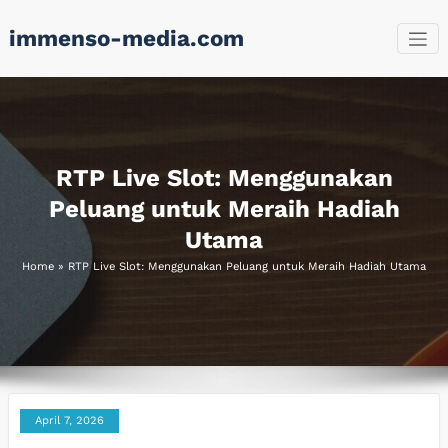
Skip
immenso-media.com
to
content
RTP Live Slot: Menggunakan
Peluang untuk Meraih Hadiah
Utama
Home
»
RTP Live Slot: Menggunakan Peluang untuk Meraih Hadiah Utama
April 7, 2026