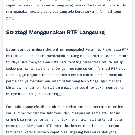
dapat merasakan pengalaman yang yang interaktif interaktif menarik, dan
menggunakan peluang yang ada yang ada berdasarkan informasi yang
yang.
Strategi Menggunakan RTP Langsung
Dalam alam permainan slot online, mengetahui Return to Player atau RTP
merupakan kunci dalam menambah peluang meraih hadiah utama. Return
to Player live menyediakan data baru tentang persentase return setiap
setiap permainan slot online. Dengan memanfaatkan informasi RTP slot
tersebut, golongan pemain dapat lebih cerdas dalam memilih memilih
permainan yg memberikan kesempatan yang lebih tinggi agar menang.
Misalnya, mengambil rtp slot yang gacor yg sudah terbukti memberikan
menyediakan pengembalian tinggi.
Satu taktik yang efektif adalah memperhatikan bocoran rtp slot online
dari sumber terpercaya. Informasi dari masyarakat game atau forum
online bisa membantu pemain untuk menemukan slot yg tengah dalam
masa gacor. Mengawasi RTP live rutin akan memberikan keuntungan
tambahan, karena pemain dapat bisa langsung beraksi di slot yang