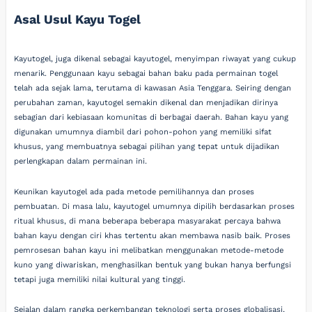
Asal Usul Kayu Togel
Kayutogel, juga dikenal sebagai kayutogel, menyimpan riwayat yang cukup
menarik. Penggunaan kayu sebagai bahan baku pada permainan togel
telah ada sejak lama, terutama di kawasan Asia Tenggara. Seiring dengan
perubahan zaman, kayutogel semakin dikenal dan menjadikan dirinya
sebagian dari kebiasaan komunitas di berbagai daerah. Bahan kayu yang
digunakan umumnya diambil dari pohon-pohon yang memiliki sifat
khusus, yang membuatnya sebagai pilihan yang tepat untuk dijadikan
perlengkapan dalam permainan ini.
Keunikan kayutogel ada pada metode pemilihannya dan proses
pembuatan. Di masa lalu, kayutogel umumnya dipilih berdasarkan proses
ritual khusus, di mana beberapa beberapa masyarakat percaya bahwa
bahan kayu dengan ciri khas tertentu akan membawa nasib baik. Proses
pemrosesan bahan kayu ini melibatkan menggunakan metode-metode
kuno yang diwariskan, menghasilkan bentuk yang bukan hanya berfungsi
tetapi juga memiliki nilai kultural yang tinggi.
Sejalan dalam rangka perkembangan teknologi serta proses globalisasi,