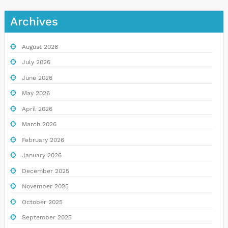
Archives
August 2026
July 2026
June 2026
May 2026
April 2026
March 2026
February 2026
January 2026
December 2025
November 2025
October 2025
September 2025