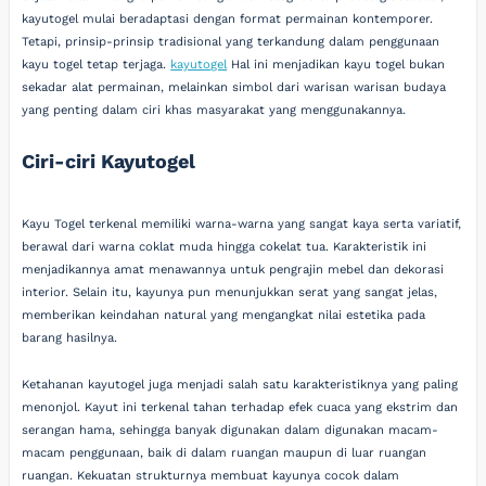
kayutogel mulai beradaptasi dengan format permainan kontemporer.
Tetapi, prinsip-prinsip tradisional yang terkandung dalam penggunaan
kayu togel tetap terjaga.
kayutogel
Hal ini menjadikan kayu togel bukan
sekadar alat permainan, melainkan simbol dari warisan warisan budaya
yang penting dalam ciri khas masyarakat yang menggunakannya.
Ciri-ciri Kayutogel
Kayu Togel terkenal memiliki warna-warna yang sangat kaya serta variatif,
berawal dari warna coklat muda hingga cokelat tua. Karakteristik ini
menjadikannya amat menawannya untuk pengrajin mebel dan dekorasi
interior. Selain itu, kayunya pun menunjukkan serat yang sangat jelas,
memberikan keindahan natural yang mengangkat nilai estetika pada
barang hasilnya.
Ketahanan kayutogel juga menjadi salah satu karakteristiknya yang paling
menonjol. Kayut ini terkenal tahan terhadap efek cuaca yang ekstrim dan
serangan hama, sehingga banyak digunakan dalam digunakan macam-
macam penggunaan, baik di dalam ruangan maupun di luar ruangan
ruangan. Kekuatan strukturnya membuat kayunya cocok dalam