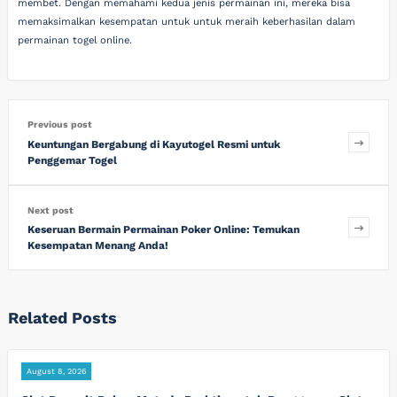
membet. Dengan memahami kedua jenis permainan ini, mereka bisa
memaksimalkan kesempatan untuk untuk meraih keberhasilan dalam
permainan togel online.
Previous post
Keuntungan Bergabung di Kayutogel Resmi untuk
Penggemar Togel
Next post
Keseruan Bermain Permainan Poker Online: Temukan
Kesempatan Menang Anda!
Related Posts
August 8, 2026