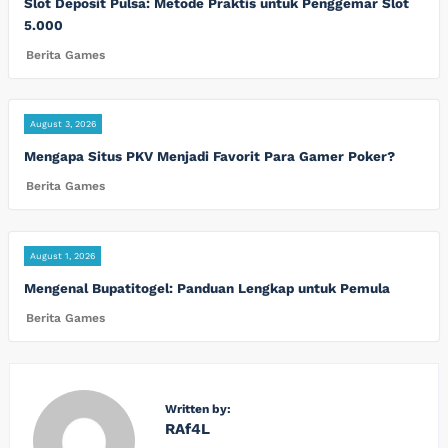
Slot Deposit Pulsa: Metode Praktis untuk Penggemar Slot
5.000
Berita Games
August 3, 2026
Mengapa Situs PKV Menjadi Favorit Para Gamer Poker?
Berita Games
August 1, 2026
Mengenal Bupatitogel: Panduan Lengkap untuk Pemula
Berita Games
Written by:
RAf4L