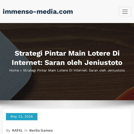
Skip
immenso-media.com
to
content
Strategi Pintar Main Lotere Di
Internet: Saran oleh Jeniustoto
Home
»
Strategi Pintar Main Lotere Di Internet: Saran oleh Jeniustoto
May 22, 2026
By
RAf4L
In
Berita Games