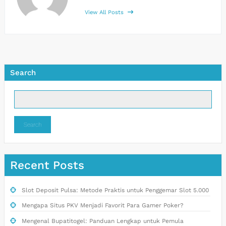
View All Posts
Search
Search
Recent Posts
Slot Deposit Pulsa: Metode Praktis untuk Penggemar Slot 5.000
Mengapa Situs PKV Menjadi Favorit Para Gamer Poker?
Mengenal Bupatitogel: Panduan Lengkap untuk Pemula