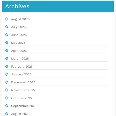
Archives
August 2026
July 2026
June 2026
May 2026
April 2026
March 2026
February 2026
January 2026
December 2025
November 2025
October 2025
September 2025
August 2025