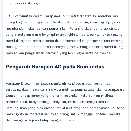
luangkan di dalamnya.
Fitur komunitas dalam Harapan4D pun patut dicatat. Ini memberikan
ruang bagi pemain agar berinteraksi satu sama lain, membagi tips, dan
membangun relasi dengan pemain lain. Forum diskusi dan grup diskusi
yang disediakan dan dilengkapi memungkinkan para pemain untuk saling
mendukung dan bekerja sama dalam mencapai target permainan masing-
masing. Hal ini membuat suasana yang menyenangkan serta mendukung,
menjadikan pengalaman bermain yang lebih kaya serta bermakna.
Pengaruh Harapan 4D pada Komunitas
Harapan4D telah membawa pengaruh yang besar bagi komunitas,
terutama dalam tata cara individu melihat pengharapan dan kesempatan.
Dengan konsep game yang menarik, sejumlah individu kian melihat
harapan tidak hanya sebagai khayalan, melainkan sebagai sebuah
kemungkinan yang bisa dicapai melalui strategi dan perencanaan. Ini telah
meningkatkan motivasi sejumlah orang untuk menggali potensi mereka
dan mengejar tujuan hidup yang lebih baik.