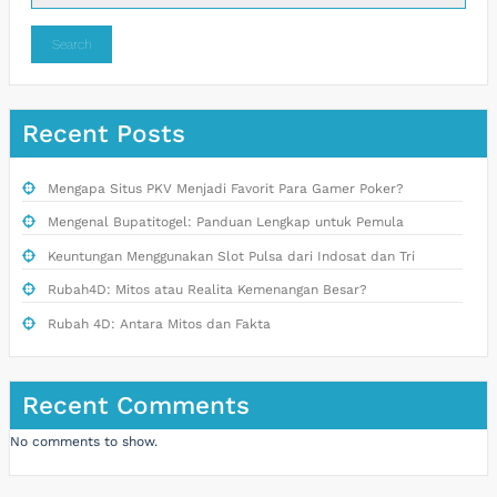
Search
Recent Posts
Mengapa Situs PKV Menjadi Favorit Para Gamer Poker?
Mengenal Bupatitogel: Panduan Lengkap untuk Pemula
Keuntungan Menggunakan Slot Pulsa dari Indosat dan Tri
Rubah4D: Mitos atau Realita Kemenangan Besar?
Rubah 4D: Antara Mitos dan Fakta
Recent Comments
No comments to show.