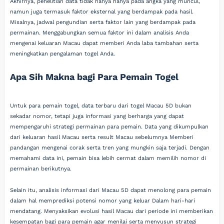
Akhirnya, penelitian data tidak hanya hanya pada angka yang muncul,
namun juga termasuk faktor eksternal yang berdampak pada hasil.
Misalnya, jadwal pengundian serta faktor lain yang berdampak pada
permainan. Menggabungkan semua faktor ini dalam analisis Anda
mengenai keluaran Macau dapat memberi Anda laba tambahan serta
meningkatkan pengalaman togel Anda.
Apa Sih Makna bagi Para Pemain Togel
Untuk para pemain togel, data terbaru dari togel Macau 5D bukan
sekadar nomor, tetapi juga informasi yang berharga yang dapat
mempengaruhi strategi permainan para pemain. Data yang dikumpulkan
dari keluaran hasil Macau serta result Macau sebelumnya Memberi
pandangan mengenai corak serta tren yang mungkin saja terjadi. Dengan
memahami data ini, pemain bisa lebih cermat dalam memilih nomor di
permainan berikutnya.
Selain itu, analisis informasi dari Macau 5D dapat menolong para pemain
dalam hal memprediksi potensi nomor yang keluar Dalam hari-hari
mendatang. Menyaksikan evolusi hasil Macau dari periode ini memberikan
kesempatan bagi para pemain agar menilai serta menyusun strategi