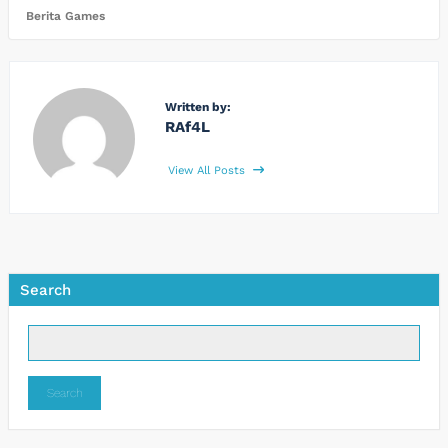
Berita Games
Written by:
RAf4L
View All Posts
Search
Search