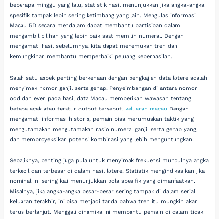
beberapa minggu yang lalu, statistik hasil menunjukkan jika angka-angka
spesifik tampak lebih sering ketimbang yang lain. Mengulas informasi
Macau 5D secara mendalam dapat membantu partisipan dalam
mengambil pilihan yang lebih baik saat memilih numeral. Dengan
mengamati hasil sebelumnya, kita dapat menemukan tren dan
kemungkinan membantu memperbaiki peluang keberhasilan.
Salah satu aspek penting berkenaan dengan pengkajian data lotere adalah
menyimak nomor ganjil serta genap. Penyeimbangan di antara nomor
odd dan even pada hasil data Macau memberikan wawasan tentang
betapa acak atau teratur output tersebut.
keluaran macau
Dengan
mengamati informasi historis, pemain bisa merumuskan taktik yang
mengutamakan mengutamakan rasio numeral ganjil serta genap yang,
dan memproyeksikan potensi kombinasi yang lebih menguntungkan.
Sebaliknya, penting juga pula untuk menyimak frekuensi munculnya angka
terkecil dan terbesar di dalam hasil lotere. Statistik mengindikasikan jika
nominal ini sering kali menunjukkan pola spesifik yang dimanfaatkan.
Misalnya, jika angka-angka besar-besar sering tampak di dalam serial
keluaran terakhir, ini bisa menjadi tanda bahwa tren itu mungkin akan
terus berlanjut. Menggali dinamika ini membantu pemain di dalam tidak