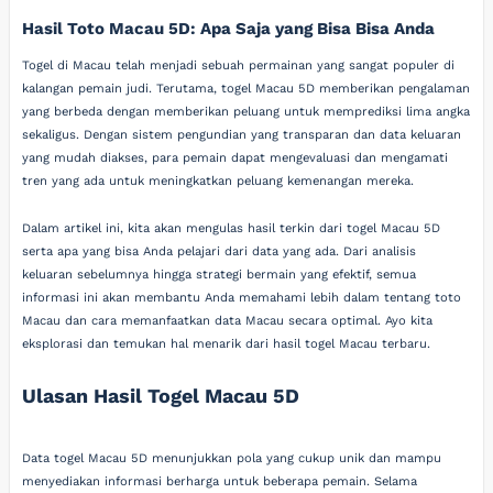
Hasil Toto Macau 5D: Apa Saja yang Bisa Bisa Anda
Togel di Macau telah menjadi sebuah permainan yang sangat populer di
kalangan pemain judi. Terutama, togel Macau 5D memberikan pengalaman
yang berbeda dengan memberikan peluang untuk memprediksi lima angka
sekaligus. Dengan sistem pengundian yang transparan dan data keluaran
yang mudah diakses, para pemain dapat mengevaluasi dan mengamati
tren yang ada untuk meningkatkan peluang kemenangan mereka.
Dalam artikel ini, kita akan mengulas hasil terkin dari togel Macau 5D
serta apa yang bisa Anda pelajari dari data yang ada. Dari analisis
keluaran sebelumnya hingga strategi bermain yang efektif, semua
informasi ini akan membantu Anda memahami lebih dalam tentang toto
Macau dan cara memanfaatkan data Macau secara optimal. Ayo kita
eksplorasi dan temukan hal menarik dari hasil togel Macau terbaru.
Ulasan Hasil Togel Macau 5D
Data togel Macau 5D menunjukkan pola yang cukup unik dan mampu
menyediakan informasi berharga untuk beberapa pemain. Selama