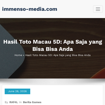
Skip
immenso-media.com
to
content
Hasil Toto Macau 5D: Apa Saja yang
Bisa Bisa Anda
Home
»
Hasil Toto Macau 5D: Apa Saja yang Bisa Bisa Anda
June 26, 2026
By
RAf4L
In
Berita Games