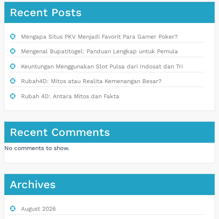
Recent Posts
Mengapa Situs PKV Menjadi Favorit Para Gamer Poker?
Mengenal Bupatitogel: Panduan Lengkap untuk Pemula
Keuntungan Menggunakan Slot Pulsa dari Indosat dan Tri
Rubah4D: Mitos atau Realita Kemenangan Besar?
Rubah 4D: Antara Mitos dan Fakta
Recent Comments
No comments to show.
Archives
August 2026