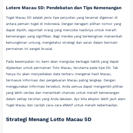
Lotere Macau 5D: Pendekatan dan Tips Kemenangan
Togel Macau 5D adalah jenis tipe perjudian yang teramat digemari di
antara pemain togel di Indonesia. Dengan beragam pilihan nomor yang
dapat dipilih, sejumlah orang yang mencoba nasibnya untuk meraih
kemenangan yang signifikan. Bagi mereka yang berkeinginan menambah
kemungkinan untung, mengetahui strategi dan saran dalam bermain
permainan ini sangat krusial.
Pada kesempatan ini, kami akan mengulas berbagai taktik yang dapat
dijalankan untuk permainan Toto Macau, terutama pada tipe 5D. Tak
hanya itu akan menyediakan data terbaru mengenai hasil Macau,
termasuk informasi dan pengeluaran Macau paling lengkap. Dengan
menggunakan informasi tersebut, Anda semua dapat mengambil pilihan
yang lebih cerdas dan menambah chances untuk meraih kemenangan
dalam setiap taruhan yang Anda lakukan. Ayo kita eksplor lebih jauh alam
Togel Macau dan carilah cara-cara efektif untuk meraih keberhasilan.
Strategi Menang Lotto Macau 5D