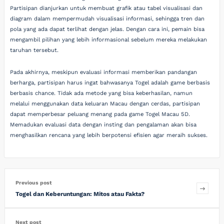
Partisipan dianjurkan untuk membuat grafik atau tabel visualisasi dan
diagram dalam mempermudah visualisasi informasi, sehingga tren dan
pola yang ada dapat terlihat dengan jelas. Dengan cara ini, pemain bisa
mengambil pilihan yang lebih informasional sebelum mereka melakukan
taruhan tersebut.
Pada akhirnya, meskipun evaluasi informasi memberikan pandangan
berharga, partisipan harus ingat bahwasanya Togel adalah game berbasis
berbasis chance. Tidak ada metode yang bisa keberhasilan, namun
melalui menggunakan data keluaran Macau dengan cerdas, partisipan
dapat memperbesar peluang menang pada game Togel Macau 5D.
Memadukan evaluasi data dengan insting dan pengalaman akan bisa
menghasilkan rencana yang lebih berpotensi efisien agar meraih sukses.
Previous post
Togel dan Keberuntungan: Mitos atau Fakta?
Next post