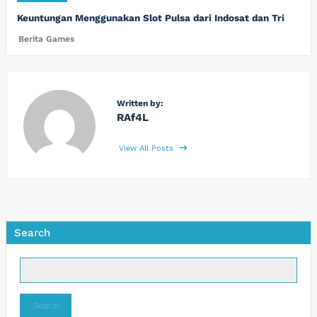
Keuntungan Menggunakan Slot Pulsa dari Indosat dan Tri
Berita Games
Written by:
RAf4L
View All Posts
Search
Search