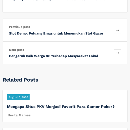
Previous post
Slot Demo: Peluang Emas untuk Menemukan Slot Gacor
Next post
Pengaruh Baik Warga 88 terhadap Masyarakat Lokal
Related Posts
August 3, 2026
Mengapa Situs PKV Menjadi Favorit Para Gamer Poker?
Berita Games