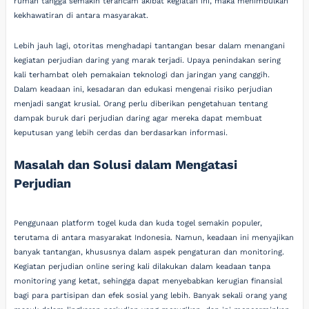
rumah tangga semakin terancam akibat kegiatan ini, maka menimbulkan
kekhawatiran di antara masyarakat.
Lebih jauh lagi, otoritas menghadapi tantangan besar dalam menangani
kegiatan perjudian daring yang marak terjadi. Upaya penindakan sering
kali terhambat oleh pemakaian teknologi dan jaringan yang canggih.
Dalam keadaan ini, kesadaran dan edukasi mengenai risiko perjudian
menjadi sangat krusial. Orang perlu diberikan pengetahuan tentang
dampak buruk dari perjudian daring agar mereka dapat membuat
keputusan yang lebih cerdas dan berdasarkan informasi.
Masalah dan Solusi dalam Mengatasi
Perjudian
Penggunaan platform togel kuda dan kuda togel semakin populer,
terutama di antara masyarakat Indonesia. Namun, keadaan ini menyajikan
banyak tantangan, khususnya dalam aspek pengaturan dan monitoring.
Kegiatan perjudian online sering kali dilakukan dalam keadaan tanpa
monitoring yang ketat, sehingga dapat menyebabkan kerugian finansial
bagi para partisipan dan efek sosial yang lebih. Banyak sekali orang yang