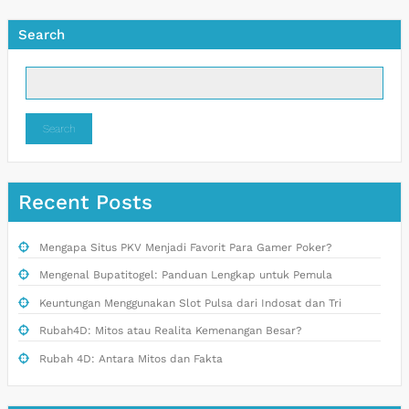
Search
Search
Recent Posts
Mengapa Situs PKV Menjadi Favorit Para Gamer Poker?
Mengenal Bupatitogel: Panduan Lengkap untuk Pemula
Keuntungan Menggunakan Slot Pulsa dari Indosat dan Tri
Rubah4D: Mitos atau Realita Kemenangan Besar?
Rubah 4D: Antara Mitos dan Fakta