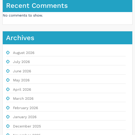
Recent Comments
No comments to show.
Archives
August 2026
July 2026
June 2026
May 2026
April 2026
March 2026
February 2026
January 2026
December 2025