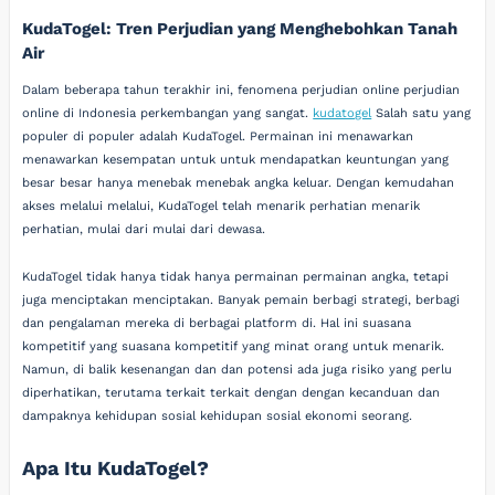
KudaTogel: Tren Perjudian yang Menghebohkan Tanah
Air
Dalam beberapa tahun terakhir ini, fenomena perjudian online perjudian
online di Indonesia perkembangan yang sangat.
kudatogel
Salah satu yang
populer di populer adalah KudaTogel. Permainan ini menawarkan
menawarkan kesempatan untuk untuk mendapatkan keuntungan yang
besar besar hanya menebak menebak angka keluar. Dengan kemudahan
akses melalui melalui, KudaTogel telah menarik perhatian menarik
perhatian, mulai dari mulai dari dewasa.
KudaTogel tidak hanya tidak hanya permainan permainan angka, tetapi
juga menciptakan menciptakan. Banyak pemain berbagi strategi, berbagi
dan pengalaman mereka di berbagai platform di. Hal ini suasana
kompetitif yang suasana kompetitif yang minat orang untuk menarik.
Namun, di balik kesenangan dan dan potensi ada juga risiko yang perlu
diperhatikan, terutama terkait terkait dengan dengan kecanduan dan
dampaknya kehidupan sosial kehidupan sosial ekonomi seorang.
Apa Itu KudaTogel?