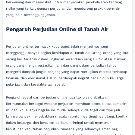
berwenang dan masyarakat untuk menyediakan pembelajaran tentang
risiko yang terkait dengan perjudian dan mendorong praktik bermain
yang lebih bertanggung jawab.
Pengaruh Perjudian Online di Tanah Air
Perjudian online, termasuk kuda togel, telah menjadi isu yang
mengganggu banyak bagian kehidupan di Tanah Air. Orang-orang yang ikut
sering kali terjebak dalam lingkaran kecanduan yang sulit diatasi. Banyak
orang yang menginvestasikan jam dan uang dalam perjudian tanpa
mengerti dampak jangka panjang yang dapat merugikan mereka terhadap
finansial dan emosional. Hal ini berdampak negatif pada hidup keluarga,
pekerjaan, dan kesejahteraan sosial.
Pengaruh sosial dari perjudian online juga tak bisa diabaikan.
Bermunculan berbagai website perjudian membuat aksesibilitas semakin
mudah, khususnya bagi kaum muda. Adanya kuda togel dan tipe judi
lainnya banyak menyebabkan masalah contohnya tingginya utang, konflik
dalam keluarga, dan kenaikan perilaku kriminal untuk memenuhi
kebutuhan kebutuhan perjudian. Suasana yang sebaiknya aman bagi