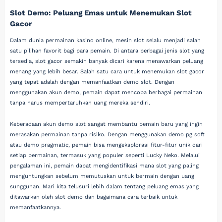
Slot Demo: Peluang Emas untuk Menemukan Slot
Gacor
Dalam dunia permainan kasino online, mesin slot selalu menjadi salah
satu pilihan favorit bagi para pemain. Di antara berbagai jenis slot yang
tersedia, slot gacor semakin banyak dicari karena menawarkan peluang
menang yang lebih besar. Salah satu cara untuk menemukan slot gacor
yang tepat adalah dengan memanfaatkan demo slot. Dengan
menggunakan akun demo, pemain dapat mencoba berbagai permainan
tanpa harus mempertaruhkan uang mereka sendiri.
Keberadaan akun demo slot sangat membantu pemain baru yang ingin
merasakan permainan tanpa risiko. Dengan menggunakan demo pg soft
atau demo pragmatic, pemain bisa mengeksplorasi fitur-fitur unik dari
setiap permainan, termasuk yang populer seperti Lucky Neko. Melalui
pengalaman ini, pemain dapat mengidentifikasi mana slot yang paling
menguntungkan sebelum memutuskan untuk bermain dengan uang
sungguhan. Mari kita telusuri lebih dalam tentang peluang emas yang
ditawarkan oleh slot demo dan bagaimana cara terbaik untuk
memanfaatkannya.