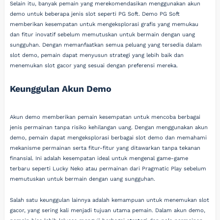
Selain itu, banyak pemain yang merekomendasikan menggunakan akun
demo untuk beberapa jenis slot seperti PG Soft. Demo PG Soft
memberikan kesempatan untuk mengeksplorasi grafis yang memukau
dan fitur inovatif sebelum memutuskan untuk bermain dengan uang
sungguhan. Dengan memanfaatkan semua peluang yang tersedia dalam
slot demo, pemain dapat menyusun strategi yang lebih baik dan
menemukan slot gacor yang sesuai dengan preferensi mereka.
Keunggulan Akun Demo
Akun demo memberikan pemain kesempatan untuk mencoba berbagai
jenis permainan tanpa risiko kehilangan uang. Dengan menggunakan akun
demo, pemain dapat mengeksplorasi berbagai slot demo dan memahami
mekanisme permainan serta fitur-fitur yang ditawarkan tanpa tekanan
finansial. Ini adalah kesempatan ideal untuk mengenal game-game
terbaru seperti Lucky Neko atau permainan dari Pragmatic Play sebelum
memutuskan untuk bermain dengan uang sungguhan.
Salah satu keunggulan lainnya adalah kemampuan untuk menemukan slot
gacor, yang sering kali menjadi tujuan utama pemain. Dalam akun demo,