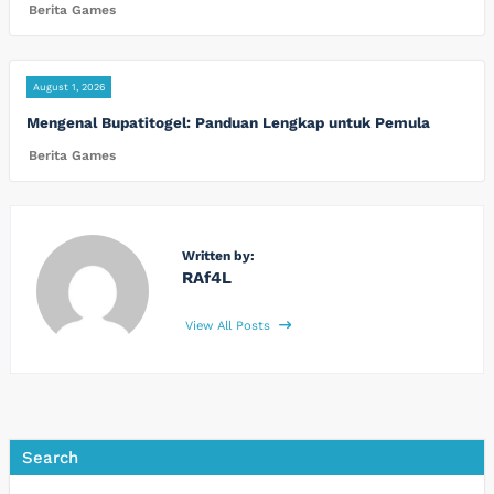
Berita Games
August 1, 2026
Mengenal Bupatitogel: Panduan Lengkap untuk Pemula
Berita Games
Written by:
RAf4L
View All Posts
Search