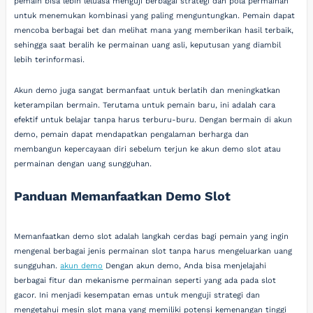
pemain bisa lebih leluasa menguji berbagai strategi dan pola permainan
untuk menemukan kombinasi yang paling menguntungkan. Pemain dapat
mencoba berbagai bet dan melihat mana yang memberikan hasil terbaik,
sehingga saat beralih ke permainan uang asli, keputusan yang diambil
lebih terinformasi.
Akun demo juga sangat bermanfaat untuk berlatih dan meningkatkan
keterampilan bermain. Terutama untuk pemain baru, ini adalah cara
efektif untuk belajar tanpa harus terburu-buru. Dengan bermain di akun
demo, pemain dapat mendapatkan pengalaman berharga dan
membangun kepercayaan diri sebelum terjun ke akun demo slot atau
permainan dengan uang sungguhan.
Panduan Memanfaatkan Demo Slot
Memanfaatkan demo slot adalah langkah cerdas bagi pemain yang ingin
mengenal berbagai jenis permainan slot tanpa harus mengeluarkan uang
sungguhan.
akun demo
Dengan akun demo, Anda bisa menjelajahi
berbagai fitur dan mekanisme permainan seperti yang ada pada slot
gacor. Ini menjadi kesempatan emas untuk menguji strategi dan
mengetahui mesin slot mana yang memiliki potensi kemenangan tinggi